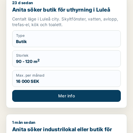
23 d sedan
Anita söker butik för uthyrning i Luleå
Anita söker butik för uthyrning i Luleå
Centalt läge i Luleå city. Skyltfönster, vatten, avlopp,
trefas-el, kök och toalett.
Type
Butik
Storlek
2
90 - 120 m
Max. per månad
16 000 SEK
Mer info
1 mån sedan
Anita söker industrilokal eller butik för uthyrning i Luleå
Anita söker industrilokal eller butik för