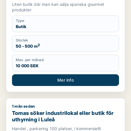
Liten butik där man kan sälja spanska gourmet
produkter
Type
Butik
Storlek
2
50 - 500 m
Max. per månad
10 000 SEK
Mer info
1 mån sedan
Tomas söker industrilokal eller butik för uthyrning i Luleå
Tomas söker industrilokal eller butik för
uthyrning i Luleå
Handel , parkering 100 platser, i kommersiellt