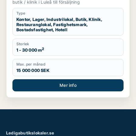
hotell till salu i Luleå
butik / klinik i Luleå till försäljning
Type
Kontor, Lager, Industrilokal, Butik, Klinik,
Restauranglokal, Fastighetsmark,
Bostadsfastighet, Hotell
Storlek
2
1 - 30 000 m
Max. per månad
15 000 000 SEK
Mer info
Ledigabutikslokaler.se