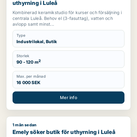
uthyrning i Luleå
Kombinerad keramikstudio för kurser och försäljning i
centrala Luleå. Behov el (3-fasuttag), vatten och
avlopp samt minst...
Type
Industrilokal, Butik
Storlek
2
90 - 120 m
Max. per månad
16 000 SEK
Mer info
1 mån sedan
Emely söker butik för uthyrning i Luleå
Emely söker butik för uthyrning i Luleå