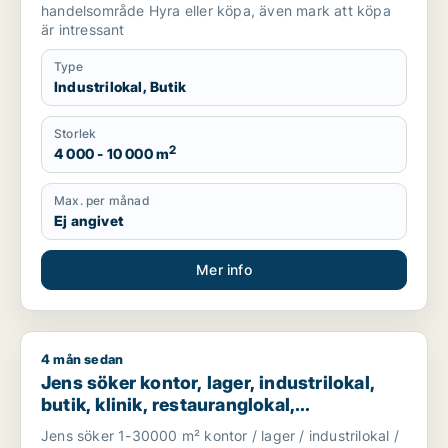
handelsområde Hyra eller köpa, även mark att köpa
är intressant
Type
Industrilokal, Butik
Storlek
2
4 000 - 10 000 m
Max. per månad
Ej angivet
Mer info
4 mån sedan
Jens söker kontor, lager, industrilokal, butik, klinik, restauran
Jens söker kontor, lager, industrilokal,
butik, klinik, restauranglokal,
fastighetsmark, bostadsfastighet eller
Jens söker 1-30000 m² kontor / lager / industrilokal /