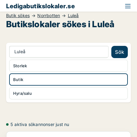
Ledigabutikslokaler.se
Butik sökes
Norrbotten
Luleå
Butikslokaler sökes i Luleå
Luleå
Sök
Storlek
Butik
Hyra/salu
5 aktiva sökannonser just nu