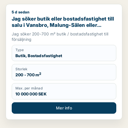
5 d sedan
Jag söker butik eller bostadsfastighet till salu i Vansbro, Ma
Jag söker butik eller bostadsfastighet till
salu i Vansbro, Malung-Sälen eller
Gagnef m.fl.
Jag söker 200-700 m² butik / bostadsfastighet till
försäljning
Type
Butik, Bostadsfastighet
Storlek
2
200 - 700 m
Max. per månad
10 000 000 SEK
Mer info