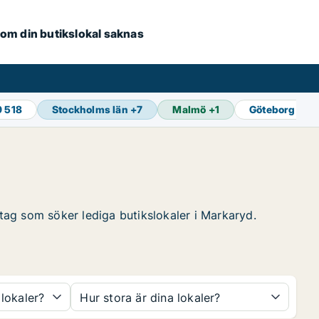
e om din butikslokal saknas
9 518
Stockholms län
+
7
Malmö
+
1
Göteborg
+
1
etag som söker lediga butikslokaler i Markaryd.
 lokaler?
Hur stora är dina lokaler?