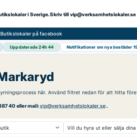
butikslokaler i Sverige. Skriv till vip@verksamhetslokaler.s
s
Butikslokaler på facebook
Uppdaterade 24h
44
Notifikationer om nya bostäder
1
 Markaryd
yrningsprocess här. Använd filtret nedan för att hitta för
87 40 eller mail:
vip@verksamhetslokaler.se
.
utik
Vill du hyra ut eller sälja dina