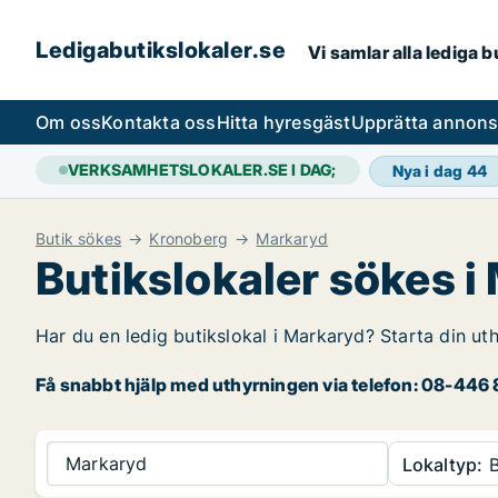
Ledigabutikslokaler.se
Vi samlar alla lediga 
Om oss
Kontakta oss
Hitta hyresgäst
Upprätta annon
VERKSAMHETSLOKALER.SE I DAG;
Nya i dag
44
Butik sökes
Kronoberg
Markaryd
Butikslokaler sökes i
Har du en ledig butikslokal i Markaryd? Starta din uth
Få snabbt hjälp med uthyrningen via telefon: 08-446 8
Markaryd
Lokaltyp:
B