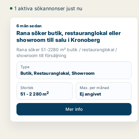
1 aktiva sökannonser just nu
6 mån sedan
Rana söker butik, restauranglokal eller showroom ti
Rana söker butik, restauranglokal eller
showroom till salu i Kronoberg
Rana söker 51-2280 m² butik / restauranglokal /
showroom till försäljning
Type
Butik, Restauranglokal, Showroom
Storlek
Max. per månad
2
51 - 2 280 m
Ej angivet
Mer info