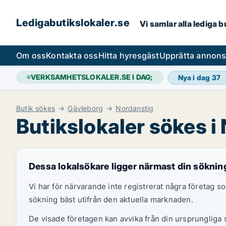
Ledigabutikslokaler.se
Vi samlar alla lediga 
Om oss
Kontakta oss
Hitta hyresgäst
Upprätta annon
VERKSAMHETSLOKALER.SE I DAG;
Nya i dag
37
Butik sökes
Gävleborg
Nordanstig
Butikslokaler sökes i
Dessa lokalsökare ligger närmast din söknin
Vi har för närvarande inte registrerat några företag
sökning bäst utifrån den aktuella marknaden.
De visade företagen kan avvika från din ursprungliga s