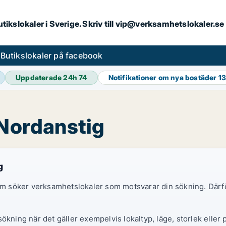
butikslokaler i Sverige. Skriv till vip@verksamhetslokaler.s
s
Butikslokaler på facebook
Uppdaterade 24h
74
Notifikationer om nya bostäder
1
 Nordanstig
g
 som söker verksamhetslokaler som motsvarar din sökning. Därf
ökning när det gäller exempelvis lokaltyp, läge, storlek eller 