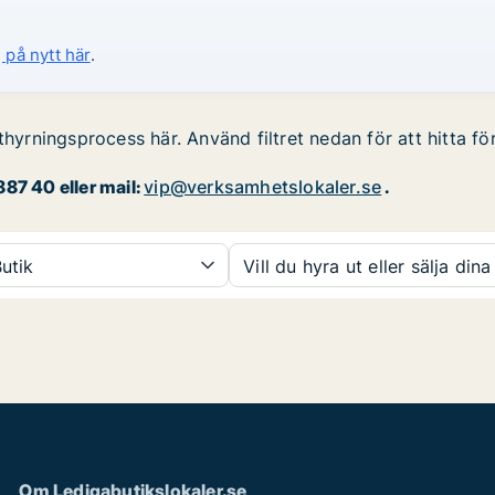
 på nytt här
.
thyrningsprocess här. Använd filtret nedan för att hitta f
87 40 eller mail:
vip@verksamhetslokaler.se
.
utik
Vill du hyra ut eller sälja dina
Om Ledigabutikslokaler.se