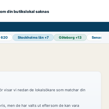
e om din butikslokal saknas
3 620
Stockholms län
+
7
Göteborg
+
13
Senaste u
ör visar vi nedan de lokalsökare som matchar din
pris, men de har valts ut eftersom de kan vara