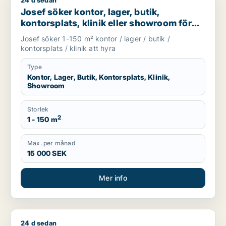
24 d sedan
Josef söker kontor, lager, butik, kontorsplats, klinik eller s
Josef söker kontor, lager, butik,
kontorsplats, klinik eller showroom för
uthyrning i Göteborg
Josef söker 1-150 m² kontor / lager / butik /
kontorsplats / klinik att hyra
Type
Kontor, Lager, Butik, Kontorsplats, Klinik,
Showroom
Storlek
2
1 - 150 m
Max. per månad
15 000 SEK
Mer info
24 d sedan
Jag söker lager, butik, klinik, restauranglokal, undervisnin