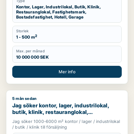
Type
Kontor, Lager, Industrilokal, Butik, Klinik,
Restauranglokal, Fastighetsmark,
Bostadsfastighet, Hotell, Garage
Storlek
2
1 - 500 m
Max. per månad
10 000 000 SEK
Mer info
5 mån sedan
Jag söker kontor, lager, industrilokal, butik, klinik, restauran
Jag söker kontor, lager, industrilokal,
butik, klinik, restauranglokal,
fastighetsmark, bostadsfastighet, hotell
Jag söker 1000-6000 m² kontor / lager / industrilokal
eller garage till salu i Härryda, Partille
/ butik / klinik till försäljning
eller Öckerö m.fl.