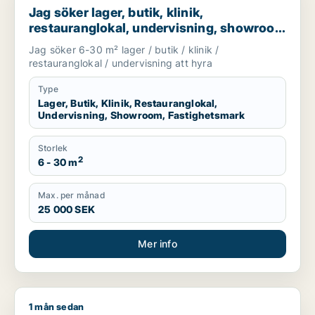
Jag söker lager, butik, klinik,
restauranglokal, undervisning, showroom
eller fastighetsmark för uthyrning i
Jag söker 6-30 m² lager / butik / klinik /
Lundby, Göteborg eller Askim-Frölunda-
restauranglokal / undervisning att hyra
Högsbo m.fl.
Type
Lager, Butik, Klinik, Restauranglokal,
Undervisning, Showroom, Fastighetsmark
Storlek
2
6 - 30 m
Max. per månad
25 000 SEK
Mer info
1 mån sedan
Wasi söker butik, restauranglokal eller bostadsfastighet till 