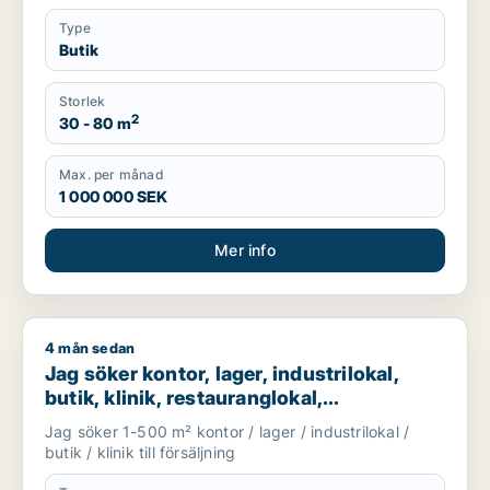
Type
Butik
Storlek
2
30 - 80 m
Max. per månad
1 000 000 SEK
Mer info
4 mån sedan
Jag söker kontor, lager, industrilokal, butik, klinik, restauran
Jag söker kontor, lager, industrilokal,
butik, klinik, restauranglokal,
fastighetsmark, bostadsfastighet, hotell
Jag söker 1-500 m² kontor / lager / industrilokal /
eller garage till salu i Linköping,
butik / klinik till försäljning
Falkenberg eller Varberg m.fl.