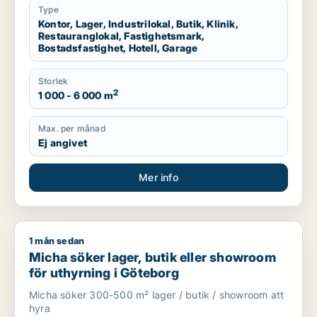
Type
Kontor, Lager, Industrilokal, Butik, Klinik,
Restauranglokal, Fastighetsmark,
Bostadsfastighet, Hotell, Garage
Storlek
2
1 000 - 6 000 m
Max. per månad
Ej angivet
Mer info
1 mån sedan
Micha söker lager, butik eller showroom för uthyrning i Göte
Micha söker lager, butik eller showroom
för uthyrning i Göteborg
Micha söker 300-500 m² lager / butik / showroom att
hyra