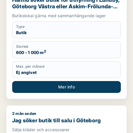
Göteborg Västra eller Askim-Frölunda-
Högsbo m.fl.
Butikslokal gärna med sammanhängande lager
Type
Butik
Storlek
2
600 - 1 000 m
Max. per månad
Ej angivet
Mer info
2 mån sedan
Jag söker butik till salu i Göteborg
Jag söker butik till salu i Göteborg
Sälja kläder och accessoarer