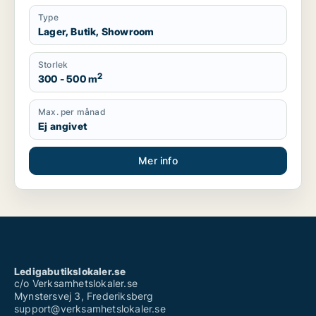
Type
Lager, Butik, Showroom
Storlek
2
300 - 500 m
Max. per månad
Ej angivet
Mer info
Ledigabutikslokaler.se
c/o Verksamhetslokaler.se
Mynstersvej 3, Frederiksberg
support@verksamhetslokaler.se