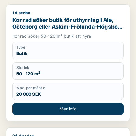
1 d sedan
Konrad söker butik för uthyrning i Ale, Göteborg eller Askim
Konrad söker butik för uthyrning i Ale,
Göteborg eller Askim-Frölunda-Högsbo
m.fl.
Konrad söker 50-120 m² butik att hyra
Type
Butik
Storlek
2
50 - 120 m
Max. per månad
20 000 SEK
Mer info