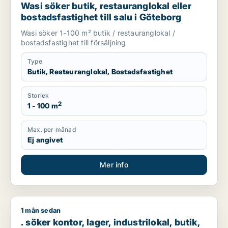
Wasi söker butik, restauranglokal eller
bostadsfastighet till salu i Göteborg
Wasi söker 1-100 m² butik / restauranglokal /
bostadsfastighet till försäljning
Type
Butik, Restauranglokal, Bostadsfastighet
Storlek
2
1 - 100 m
Max. per månad
Ej angivet
Mer info
1 mån sedan
. söker kontor, lager, industrilokal, butik, klinik, restaurangl
. söker kontor, lager, industrilokal, butik,