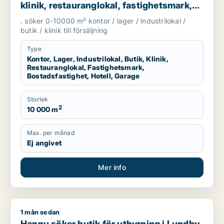
klinik, restauranglokal, fastighetsmark,
bostadsfastighet, hotell eller garage till
. söker 0-10000 m² kontor / lager / industrilokal /
salu i Göteborg
butik / klinik till försäljning
Type
Kontor, Lager, Industrilokal, Butik, Klinik,
Restauranglokal, Fastighetsmark,
Bostadsfastighet, Hotell, Garage
Storlek
2
10 000 m
Max. per månad
Ej angivet
Mer info
1 mån sedan
Hannu söker butik för uthyrning i Lundby, Göteborg Västra e
Hannu söker butik för uthyrning i Lundby,