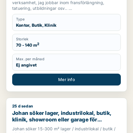
verksamhet, jag jobbar inom fransförlängning,
tatuering, utbildningar osv.. ...
Type
Kontor, Butik, Klinik
Storlek
2
70 - 140 m
Max. per månad
Ej angivet
Mer info
25 d sedan
Johan söker lager, industrilokal, butik, klinik, showroom elle
Johan söker lager, industrilokal, butik,
klinik, showroom eller garage för
uthyrning i Norrköping
Johan söker 15-300 m² lager / industrilokal / butik /