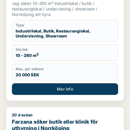
showroom för uthyrning i Norrköping
Jag söker 10-260 m² industrilokal / butik /
restauranglokal / undervisning / showroom i
Norrköping att hyra
Type
Industrilokal, Butik, Restauranglokal,
Undervisning, Showroom
Storlek
2
10 - 260 m
Max. per månad
20 000 SEK
Mer info
20 d sedan
Farzana söker butik eller klinik för uthyrning i Norrköping
Farzana söker butik eller klinik för
uthyrning i Norrköping