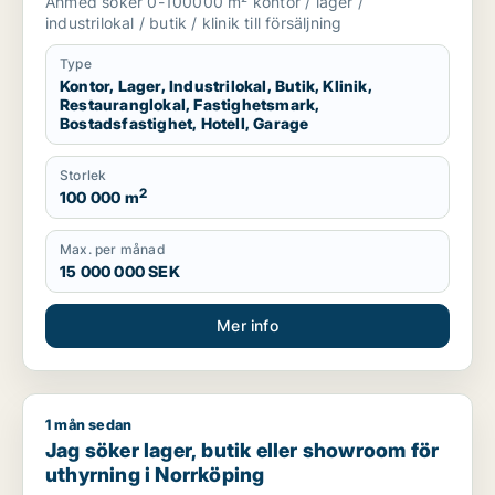
Ahmed söker 0-100000 m² kontor / lager /
eller garage till salu i Nyköping,
industrilokal / butik / klinik till försäljning
Katrineholm eller Finspång m.fl.
Type
Kontor, Lager, Industrilokal, Butik, Klinik,
Restauranglokal, Fastighetsmark,
Bostadsfastighet, Hotell, Garage
Storlek
2
100 000 m
Max. per månad
15 000 000 SEK
Mer info
1 mån sedan
Jag söker lager, butik eller showroom för uthyrning i Norrkö
Jag söker lager, butik eller showroom för
uthyrning i Norrköping