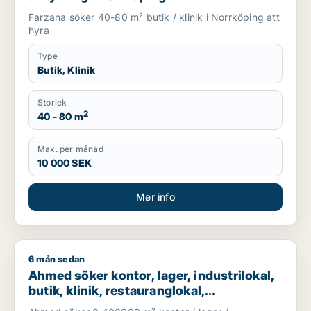
Farzana söker 40-80 m² butik / klinik i Norrköping att
hyra
Type
Butik, Klinik
Storlek
2
40 - 80 m
Max. per månad
10 000 SEK
Mer info
6 mån sedan
Ahmed söker kontor, lager, industrilokal, butik, klinik, restau
Ahmed söker kontor, lager, industrilokal,
butik, klinik, restauranglokal,
fastighetsmark, bostadsfastighet, hotell