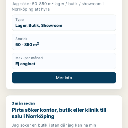
Jag söker 50-850 m² lager / butik / showroom i
Norrköping att hyra
Type
Lager, Butik, Showroom
Storlek
2
50 - 850 m
Max. per månad
Ej angivet
Mer info
3 mån sedan
Pirta söker kontor, butik eller klinik till salu i Norrköping
Pirta söker kontor, butik eller klinik till
salu i Norrköping
Jag söker en butik i stan där jag kan ha min