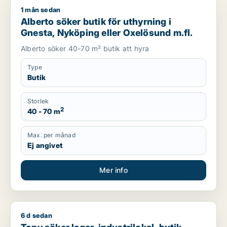
1 mån sedan
Alberto söker butik för uthyrning i Gnesta, Nyköping eller Ox
Alberto söker butik för uthyrning i
Gnesta, Nyköping eller Oxelösund m.fl.
Alberto söker 40-70 m² butik att hyra
Type
Butik
Storlek
2
40 - 70 m
Max. per månad
Ej angivet
Mer info
6 d sedan
Tony söker lager, industrilokal, butik, showroom eller garage