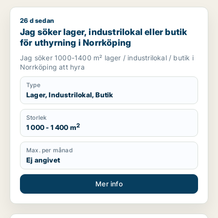
26 d sedan
Jag söker lager, industrilokal eller butik för uthyrning i Norr
Jag söker lager, industrilokal eller butik
för uthyrning i Norrköping
Jag söker 1000-1400 m² lager / industrilokal / butik i
Norrköping att hyra
Type
Lager, Industrilokal, Butik
Storlek
2
1 000 - 1 400 m
Max. per månad
Ej angivet
Mer info