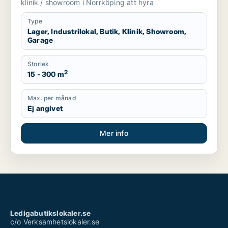
klinik / showroom i Norrköping att hyra
Type
Lager, Industrilokal, Butik, Klinik, Showroom,
Garage
Storlek
2
15 - 300 m
Max. per månad
Ej angivet
Mer info
Ledigabutikslokaler.se
c/o Verksamhetslokaler.se