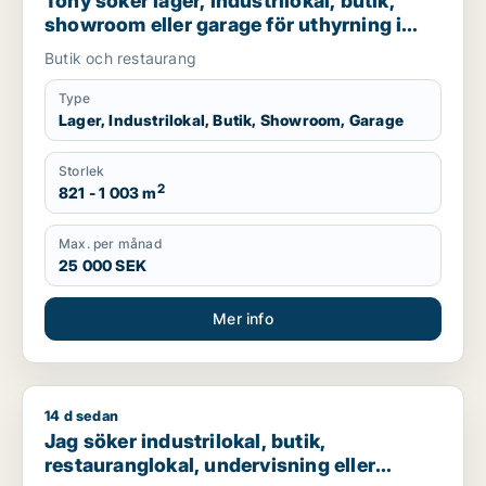
Tony söker lager, industrilokal, butik,
showroom eller garage för uthyrning i
Norrköping
Butik och restaurang
Type
Lager, Industrilokal, Butik, Showroom, Garage
Storlek
2
821 - 1 003 m
Max. per månad
25 000 SEK
Mer info
14 d sedan
Jag söker industrilokal, butik, restauranglokal, undervisning
Jag söker industrilokal, butik,
restauranglokal, undervisning eller