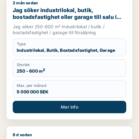
2 mån sedan
Jag söker industrilokal, butik, bostadsfastighet eller garage t
Jag söker industrilokal, butik,
bostadsfastighet eller garage till salu i
Skåne
Jag söker 250-600 m² industrilokal / butik /
bostadsfastighet / garage till försäljning
Type
Industrilokal, Butik, Bostadsfastighet, Garage
Storlek
2
250 - 600 m
Max. per månad
5 000 000 SEK
Mer info
8 d sedan
Fawzi söker kontor, butik, kontorsplats, undervisning eller sh