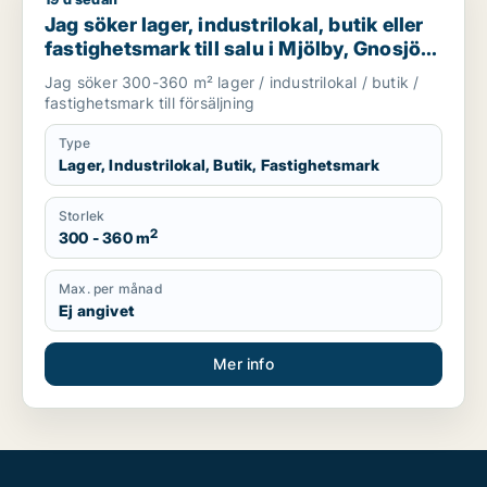
Jag söker lager, industrilokal, butik eller fastighetsmark till sa
Jag söker lager, industrilokal, butik eller
fastighetsmark till salu i Mjölby, Gnosjö
eller Mullsjö m.fl.
Jag söker 300-360 m² lager / industrilokal / butik /
fastighetsmark till försäljning
Type
Lager, Industrilokal, Butik, Fastighetsmark
Storlek
2
300 - 360 m
Max. per månad
Ej angivet
Mer info