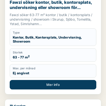
Fawzi söker kontor, butik, kontorsplats,
undervisning eller showroom för
uthyrning i Skurup, Sjöbo eller Tomelilla
Fawzi söker 63-77 m² kontor / butik / kontorsplats /
m.fl.
undervisning / showroom i Skurup, Sjöbo, Tomelilla,
Ystad, Simrishamn...
Type
Kontor, Butik, Kontorsplats, Undervisning,
Showroom
Storlek
2
63 - 77 m
Max. per månad
Ej angivet
Mer info
19 d sedan