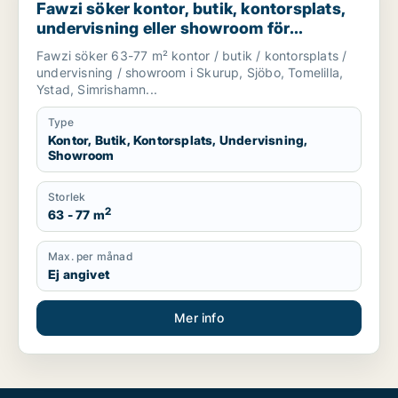
Fawzi söker kontor, butik, kontorsplats,
undervisning eller showroom för
uthyrning i Skurup, Sjöbo eller Tomelilla
Fawzi söker 63-77 m² kontor / butik / kontorsplats /
m.fl.
undervisning / showroom i Skurup, Sjöbo, Tomelilla,
Ystad, Simrishamn...
Type
Kontor, Butik, Kontorsplats, Undervisning,
Showroom
Storlek
2
63 - 77 m
Max. per månad
Ej angivet
Mer info