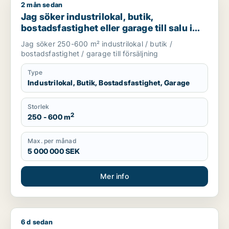
2 mån sedan
Jag söker industrilokal, butik, bostadsfastighet eller garage t
Jag söker industrilokal, butik,
bostadsfastighet eller garage till salu i
Skåne
Jag söker 250-600 m² industrilokal / butik /
bostadsfastighet / garage till försäljning
Type
Industrilokal, Butik, Bostadsfastighet, Garage
Storlek
2
250 - 600 m
Max. per månad
5 000 000 SEK
Mer info
6 d sedan
Fawzi söker kontor, butik, kontorsplats, undervisning eller sh