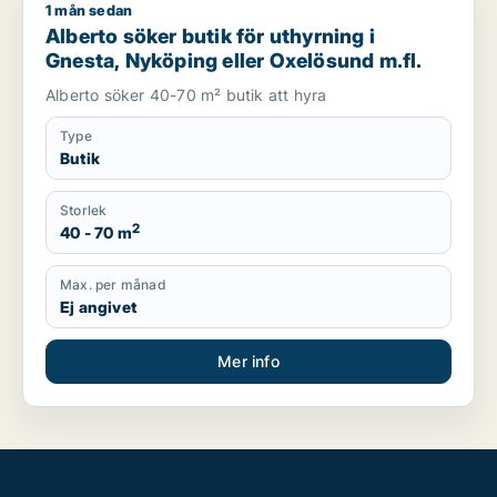
1 mån sedan
Alberto söker butik för uthyrning i Gnesta, Nyköping eller Ox
Alberto söker butik för uthyrning i
Gnesta, Nyköping eller Oxelösund m.fl.
Alberto söker 40-70 m² butik att hyra
Type
Butik
Storlek
2
40 - 70 m
Max. per månad
Ej angivet
Mer info