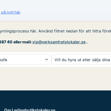
 på nytt här
.
hyrningsprocess här. Använd filtret nedan för att hitta före
87 40 eller mail:
vip@verksamhetslokaler.se
.
utik
Vill du hyra ut eller sälja dina
Om Ledigabutikslokaler.se