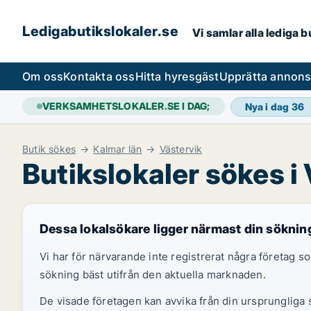
Ledigabutikslokaler.se
Vi samlar alla lediga 
Om oss
Kontakta oss
Hitta hyresgäst
Upprätta annon
VERKSAMHETSLOKALER.SE I DAG;
Nya i dag
36
Butik sökes
Kalmar län
Västervik
Butikslokaler sökes i
Dessa lokalsökare ligger närmast din söknin
Vi har för närvarande inte registrerat några företag
sökning bäst utifrån den aktuella marknaden.
De visade företagen kan avvika från din ursprungliga s