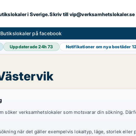
butikslokaler i Sverige. Skriv till vip@verksamhetslokaler.s
s
Butikslokaler på facebook
Uppdaterade 24h
73
Notifikationer om nya bostäder
1
 Västervik
g
 som söker verksamhetslokaler som motsvarar din sökning. Därf
ökning när det gäller exempelvis lokaltyp, läge, storlek eller 