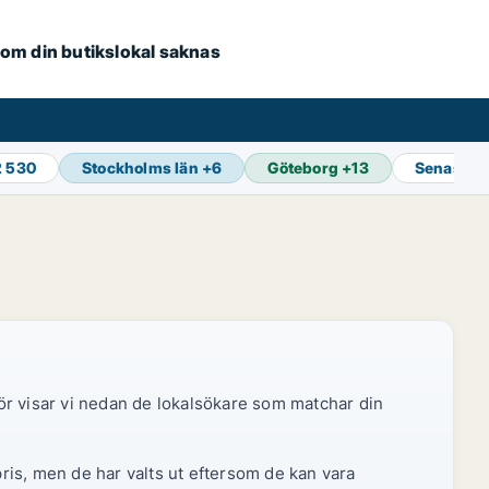
e om din butikslokal saknas
2 530
Stockholms län
+
6
Göteborg
+
13
Senaste 
ör visar vi nedan de lokalsökare som matchar din
pris, men de har valts ut eftersom de kan vara