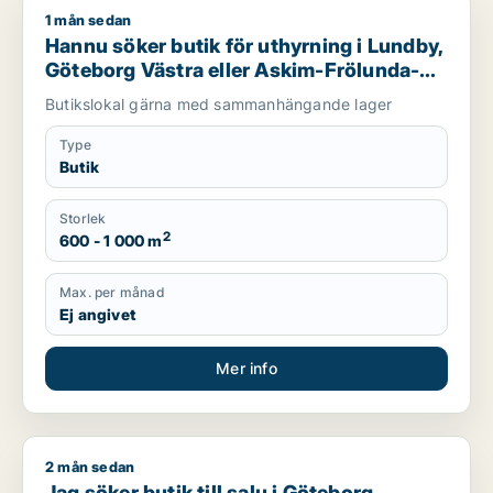
1 mån sedan
Hannu söker butik för uthyrning i Lundby, Göteborg Västra e
Hannu söker butik för uthyrning i Lundby,
Göteborg Västra eller Askim-Frölunda-
Högsbo m.fl.
Butikslokal gärna med sammanhängande lager
Type
Butik
Storlek
2
600 - 1 000 m
Max. per månad
Ej angivet
Mer info
2 mån sedan
Jag söker butik till salu i Göteborg
Jag söker butik till salu i Göteborg