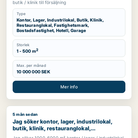
eller garage till salu i Linköping,
butik / klinik till försäljning
Falkenberg eller Varberg m.fl.
Type
Kontor, Lager, Industrilokal, Butik, Klinik,
Restauranglokal, Fastighetsmark,
Bostadsfastighet, Hotell, Garage
Storlek
2
1 - 500 m
Max. per månad
10 000 000 SEK
Mer info
5 mån sedan
Jag söker kontor, lager, industrilokal, butik, klinik, restauran
Jag söker kontor, lager, industrilokal,
butik, klinik, restauranglokal,
fastighetsmark, bostadsfastighet, hotell
Jag söker 1000-6000 m² kontor / lager / industrilokal