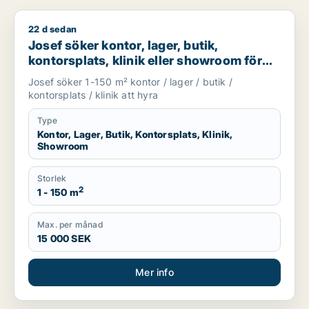
22 d sedan
Josef söker kontor, lager, butik, kontorsplats, klinik eller s
Josef söker kontor, lager, butik,
kontorsplats, klinik eller showroom för
uthyrning i Göteborg
Josef söker 1-150 m² kontor / lager / butik /
kontorsplats / klinik att hyra
Type
Kontor, Lager, Butik, Kontorsplats, Klinik,
Showroom
Storlek
2
1 - 150 m
Max. per månad
15 000 SEK
Mer info