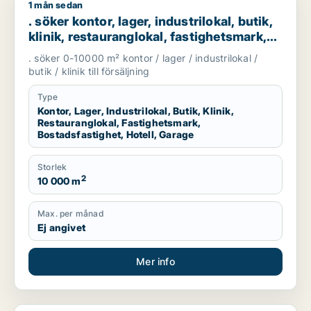
1 mån sedan
. söker kontor, lager, industrilokal, butik, klinik, restaurangl
. söker kontor, lager, industrilokal, butik,
klinik, restauranglokal, fastighetsmark,
bostadsfastighet, hotell eller garage till
. söker 0-10000 m² kontor / lager / industrilokal /
salu i Göteborg
butik / klinik till försäljning
Type
Kontor, Lager, Industrilokal, Butik, Klinik,
Restauranglokal, Fastighetsmark,
Bostadsfastighet, Hotell, Garage
Storlek
2
10 000 m
Max. per månad
Ej angivet
Mer info