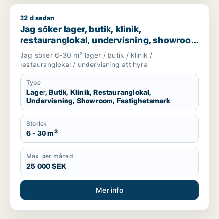
22 d sedan
Jag söker lager, butik, klinik, restauranglokal, undervisnin
Jag söker lager, butik, klinik,
restauranglokal, undervisning, showroom
eller fastighetsmark för uthyrning i
Jag söker 6-30 m² lager / butik / klinik /
Lundby, Göteborg eller Askim-Frölunda-
restauranglokal / undervisning att hyra
Högsbo m.fl.
Type
Lager, Butik, Klinik, Restauranglokal,
Undervisning, Showroom, Fastighetsmark
Storlek
2
6 - 30 m
Max. per månad
25 000 SEK
Mer info