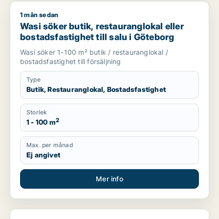
1 mån sedan
Wasi söker butik, restauranglokal eller bostadsfastighet till 
Wasi söker butik, restauranglokal eller
bostadsfastighet till salu i Göteborg
Wasi söker 1-100 m² butik / restauranglokal /
bostadsfastighet till försäljning
Type
Butik, Restauranglokal, Bostadsfastighet
Storlek
2
1 - 100 m
Max. per månad
Ej angivet
Mer info