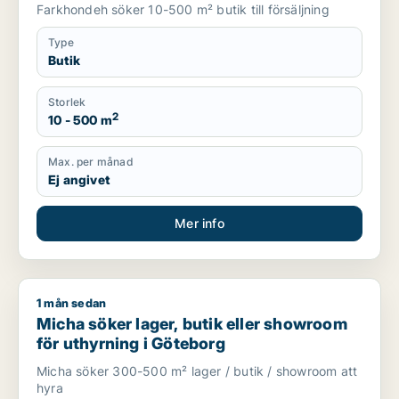
Farkhondeh söker 10-500 m² butik till försäljning
Type
Butik
Storlek
2
10 - 500 m
Max. per månad
Ej angivet
Mer info
1 mån sedan
Micha söker lager, butik eller showroom för uthyrning i Göte
Micha söker lager, butik eller showroom
för uthyrning i Göteborg
Micha söker 300-500 m² lager / butik / showroom att
hyra