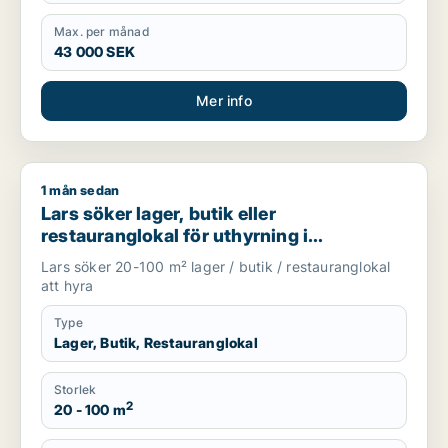
Max. per månad
43 000 SEK
Mer info
1 mån sedan
Lars söker lager, butik eller restauranglokal för uthyrning i
Lars söker lager, butik eller
restauranglokal för uthyrning i
Stockholm Innerstad, Kungsholmen eller
Lars söker 20-100 m² lager / butik / restauranglokal
Vasastan m.fl.
att hyra
Type
Lager, Butik, Restauranglokal
Storlek
2
20 - 100 m