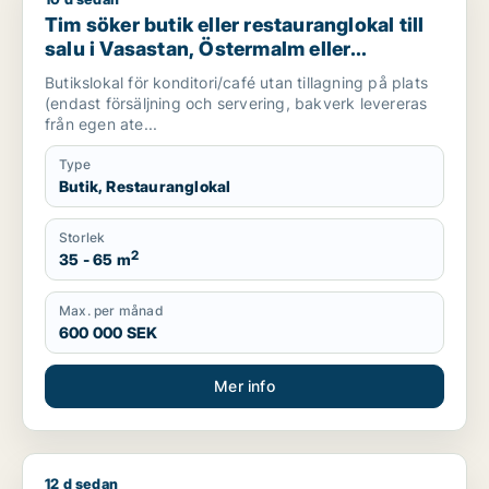
Tim söker butik eller restauranglokal till salu i Vasastan, Ö
Tim söker butik eller restauranglokal till
salu i Vasastan, Östermalm eller
Södermalm
Butikslokal för konditori/café utan tillagning på plats
(endast försäljning och servering, bakverk levereras
från egen ate...
Type
Butik, Restauranglokal
Storlek
2
35 - 65 m
Max. per månad
600 000 SEK
Mer info
12 d sedan
Jag söker butik, restauranglokal, bostadsfastighet, hotell elle