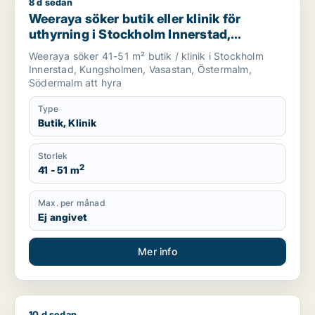
8 d sedan
Weeraya söker butik eller klinik för uthyrning i Stockholm In
Weeraya söker butik eller klinik för
uthyrning i Stockholm Innerstad,
Kungsholmen eller Vasastan m.fl.
Weeraya söker 41-51 m² butik / klinik i Stockholm
Innerstad, Kungsholmen, Vasastan, Östermalm,
Södermalm att hyra
Type
Butik, Klinik
Storlek
2
41 - 51 m
Max. per månad
Ej angivet
Mer info
10 d sedan