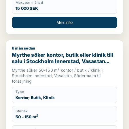
Max. per månad
15 000 SEK
Mer info
6 mån sedan
Myrthe söker kontor, butik eller klinik till salu i Stockholm 
Myrthe söker kontor, butik eller klinik till
salu i Stockholm Innerstad, Vasastan
eller Södermalm
Myrthe söker 50-150 m² kontor / butik / klinik i
Stockholm Innerstad, Vasastan, Södermalm till
försäljning
Type
Kontor, Butik, Klinik
Storlek
2
50 - 150 m