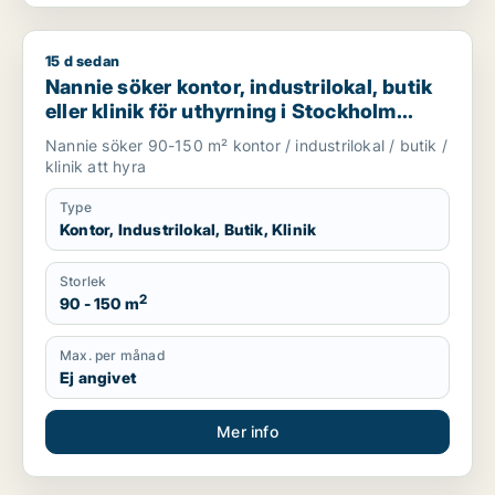
15 d sedan
Nannie söker kontor, industrilokal, butik eller klinik för uth
Nannie söker kontor, industrilokal, butik
eller klinik för uthyrning i Stockholm
Innerstad, Kungsholmen eller Vasastan
Nannie söker 90-150 m² kontor / industrilokal / butik /
m.fl.
klinik att hyra
Type
Kontor, Industrilokal, Butik, Klinik
Storlek
2
90 - 150 m
Max. per månad
Ej angivet
Mer info