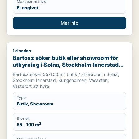
Max. per månad
Ej angivet
Mer info
1 d sedan
Bartosz söker butik eller showroom för uthyrning i Solna, St
Bartosz söker butik eller showroom för
uthyrning i Solna, Stockholm Innerstad
eller Kungsholmen m.fl.
Bartosz söker 55-100 m² butik / showroom i Solna,
Stockholm Innerstad, Kungsholmen, Vasastan,
Västerort att hyra
Type
Butik, Showroom
Storlek
2
55 - 100 m