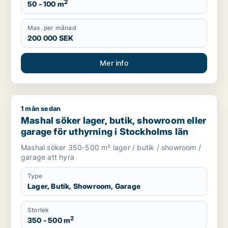
2
50 - 100 m
Max. per månad
200 000 SEK
Mer info
1 mån sedan
Mashal söker lager, butik, showroom eller garage för uthyrni
Mashal söker lager, butik, showroom eller
garage för uthyrning i Stockholms län
Mashal söker 350-500 m² lager / butik / showroom /
garage att hyra
Type
Lager, Butik, Showroom, Garage
Storlek
2
350 - 500 m