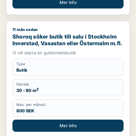
Mer info
11 mån sedan
Shoroq söker butik till salu i Stockholm Innerstad, Vasastan 
Shoroq söker butik till salu i Stockholm
Innerstad, Vasastan eller Östermalm m.fl.
Vi vill starta en guldsmedsbutik
Type
Butik
Storlek
2
30 - 80 m
Max. per månad
800 SEK
Mer info