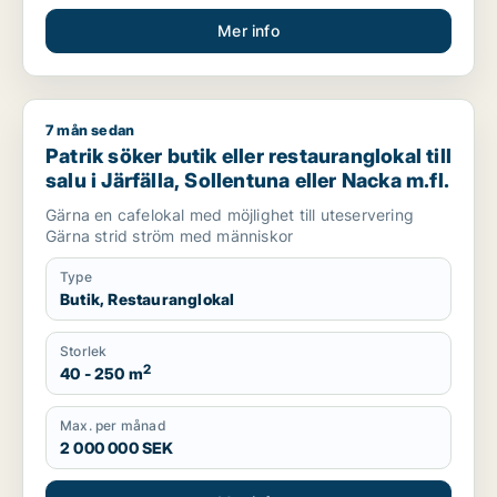
Mer info
7 mån sedan
Patrik söker butik eller restauranglokal till salu i Järfälla, So
Patrik söker butik eller restauranglokal till
salu i Järfälla, Sollentuna eller Nacka m.fl.
Gärna en cafelokal med möjlighet till uteservering
Gärna strid ström med människor
Type
Butik, Restauranglokal
Storlek
2
40 - 250 m
Max. per månad
2 000 000 SEK