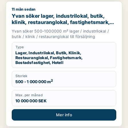
11 mån sedan
Yvan söker lager, industrilokal, butik, klinik, restauranglokal,
Yvan söker lager, industrilokal, butik,
klinik, restauranglokal, fastighetsmark,
bostadsfastighet eller hotell till salu i
Yvan söker 500-1000000 m² lager / industrilokal /
Stockholm
butik / klinik / restauranglokal till försäljning
Type
Lager, Industrilokal, Butik, Klinik,
Restauranglokal, Fastighetsmark,
Bostadsfastighet, Hotell
Storlek
2
500 - 1 000 000 m
Max. per månad
10 000 000 SEK
Mer info