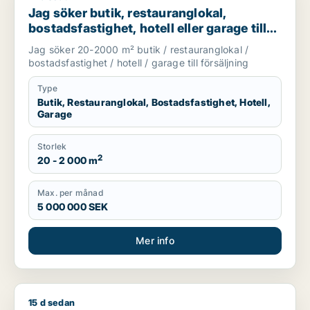
Jag söker butik, restauranglokal,
bostadsfastighet, hotell eller garage till
salu i Stockholms län
Jag söker 20-2000 m² butik / restauranglokal /
bostadsfastighet / hotell / garage till försäljning
Type
Butik, Restauranglokal, Bostadsfastighet, Hotell,
Garage
Storlek
2
20 - 2 000 m
Max. per månad
5 000 000 SEK
Mer info
15 d sedan
Jag söker butik för uthyrning i Stockholm