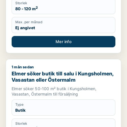
Storlek
2
80 - 120 m
Max. per månad
Ej angivet
Mer info
1 mån sedan
Elmer söker butik till salu i Kungsholmen, Vasastan eller Öst
Elmer söker butik till salu i Kungsholmen,
Vasastan eller Östermalm
Elmer söker 50-100 m² butik i Kungsholmen,
Vasastan, Östermalm till försäljning
Type
Butik
Storlek