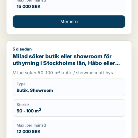
Max. per månad
15 000 SEK
Mer info
5 d sedan
Milad söker butik eller showroom för uthyrning i Stockholms 
Milad söker butik eller showroom för
uthyrning i Stockholms län, Håbo eller
Knivsta
Milad söker 50-100 m² butik / showroom att hyra
Type
Butik, Showroom
Storlek
2
50 - 100 m
Max. per månad
12 000 SEK