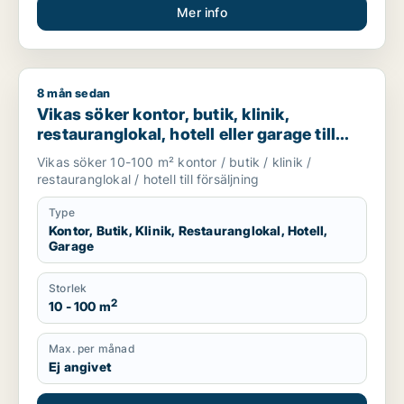
Mer info
8 mån sedan
Vikas söker kontor, butik, klinik, restauranglokal, hotell eller
Vikas söker kontor, butik, klinik,
restauranglokal, hotell eller garage till
salu i Upplands Väsby, Vallentuna eller
Vikas söker 10-100 m² kontor / butik / klinik /
Österåker m.fl.
restauranglokal / hotell till försäljning
Type
Kontor, Butik, Klinik, Restauranglokal, Hotell,
Garage
Storlek
2
10 - 100 m
Max. per månad
Ej angivet