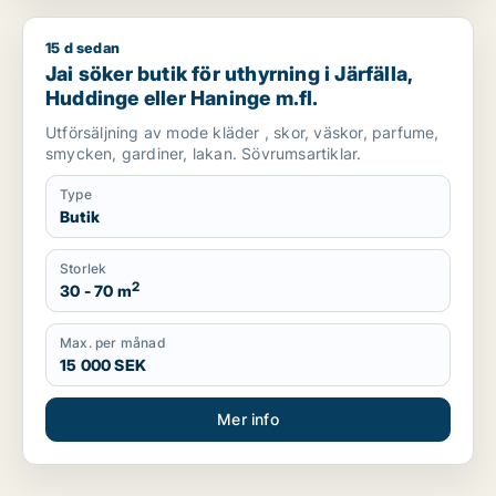
15 d sedan
Jai söker butik för uthyrning i Järfälla, Huddinge eller Haning
Jai söker butik för uthyrning i Järfälla,
Huddinge eller Haninge m.fl.
Utförsäljning av mode kläder , skor, väskor, parfume,
smycken, gardiner, lakan. Sövrumsartiklar.
Type
Butik
Storlek
2
30 - 70 m
Max. per månad
15 000 SEK
Mer info