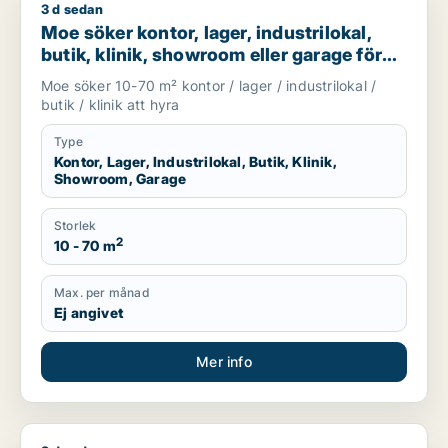
3 d sedan
Moe söker kontor, lager, industrilokal, butik, klinik, showroo
Moe söker kontor, lager, industrilokal,
butik, klinik, showroom eller garage för
uthyrning i Stockholm
Moe söker 10-70 m² kontor / lager / industrilokal /
butik / klinik att hyra
Type
Kontor, Lager, Industrilokal, Butik, Klinik,
Showroom, Garage
Storlek
2
10 - 70 m
Max. per månad
Ej angivet
Mer info