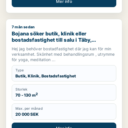
Mer info
7 mån sedan
Bojana söker butik, klinik eller bostadsfastighet till salu i T
Bojana söker butik, klinik eller
bostadsfastighet till salu i Täby,
Danderyd eller Stockholm Innerstad m.fl.
Hej jag behöver bostadfastighet där jag kan för min
verksamhet. Skönhet med behandlingsrum , utrymme
för yoga, meditation ...
Type
Butik, Klinik, Bostadsfastighet
Storlek
2
70 - 130 m
Max. per månad
20 000 SEK