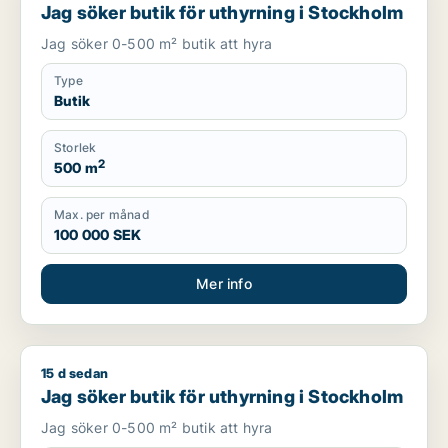
Jag söker butik för uthyrning i Stockholm
Jag söker 0-500 m² butik att hyra
Type
Butik
Storlek
2
500 m
Max. per månad
100 000 SEK
Mer info
15 d sedan
Jag söker butik för uthyrning i Stockholm
Jag söker butik för uthyrning i Stockholm
Jag söker 0-500 m² butik att hyra