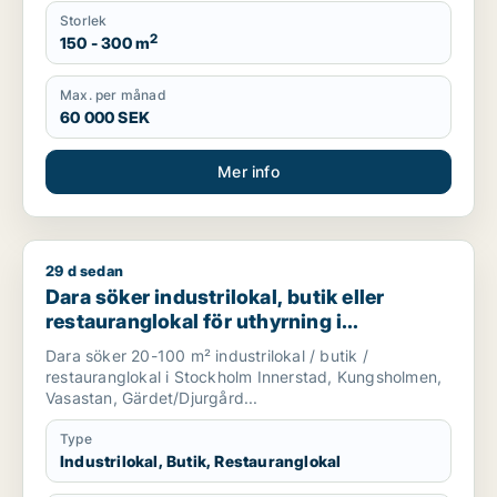
Storlek
2
150 - 300 m
Max. per månad
60 000 SEK
Mer info
29 d sedan
Dara söker industrilokal, butik eller restauranglokal för uth
Dara söker industrilokal, butik eller
restauranglokal för uthyrning i
Stockholm Innerstad, Kungsholmen eller
Dara söker 20-100 m² industrilokal / butik /
Vasastan m.fl.
restauranglokal i Stockholm Innerstad, Kungsholmen,
Vasastan, Gärdet/Djurgård...
Type
Industrilokal, Butik, Restauranglokal