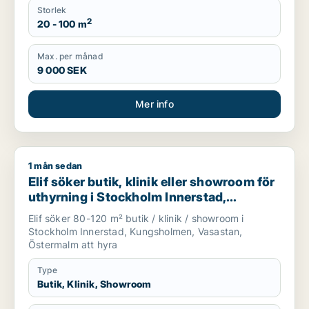
Storlek
2
20 - 100 m
Max. per månad
9 000 SEK
Mer info
1 mån sedan
Elif söker butik, klinik eller showroom för uthyrning i Stock
Elif söker butik, klinik eller showroom för
uthyrning i Stockholm Innerstad,
Kungsholmen eller Vasastan m.fl.
Elif söker 80-120 m² butik / klinik / showroom i
Stockholm Innerstad, Kungsholmen, Vasastan,
Östermalm att hyra
Type
Butik, Klinik, Showroom