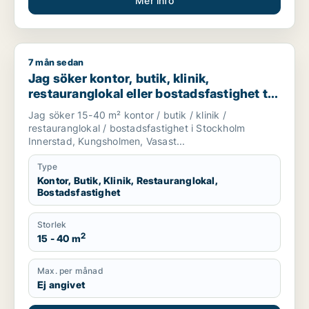
Mer info
7 mån sedan
Jag söker kontor, butik, klinik, restauranglokal eller bostads
Jag söker kontor, butik, klinik,
restauranglokal eller bostadsfastighet till
salu i Stockholm Innerstad, Kungsholmen
Jag söker 15-40 m² kontor / butik / klinik /
eller Vasastan m.fl.
restauranglokal / bostadsfastighet i Stockholm
Innerstad, Kungsholmen, Vasast...
Type
Kontor, Butik, Klinik, Restauranglokal,
Bostadsfastighet
Storlek
2
15 - 40 m
Max. per månad
Ej angivet