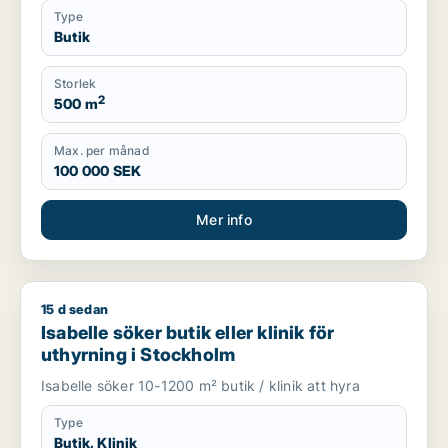
Type
Butik
Storlek
2
500 m
Max. per månad
100 000 SEK
Mer info
15 d sedan
Isabelle söker butik eller klinik för uthyrning i Stockholm
Isabelle söker butik eller klinik för
uthyrning i Stockholm
Isabelle söker 10-1200 m² butik / klinik att hyra
Type
Butik, Klinik