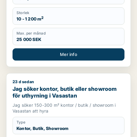
Storlek
2
10 - 1 200 m
Max. per månad
25 000 SEK
Mer info
23 d sedan
Jag söker kontor, butik eller showroom för uthyrning i Vasas
Jag söker kontor, butik eller showroom
för uthyrning i Vasastan
Jag söker 150-300 m² kontor / butik / showroom i
Vasastan att hyra
Type
Kontor, Butik, Showroom