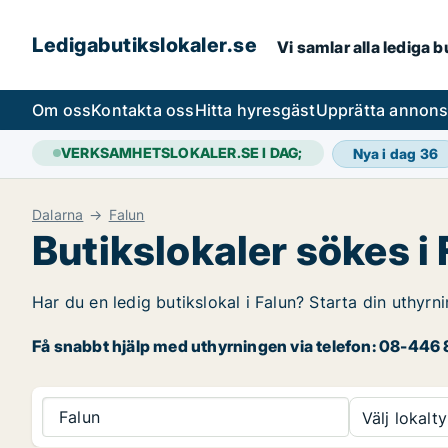
Ledigabutikslokaler.se
Vi samlar alla lediga 
Om oss
Kontakta oss
Hitta hyresgäst
Upprätta annon
VERKSAMHETSLOKALER.SE I DAG;
Nya i dag
36
Dalarna
Falun
Butikslokaler sökes i
Har du en ledig butikslokal i Falun? Starta din uthyrn
Få snabbt hjälp med uthyrningen via telefon: 08-446 8
Falun
Välj lokalty