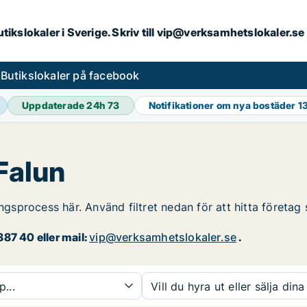
butikslokaler i Sverige. Skriv till vip@verksamhetslokaler.s
s
Butikslokaler på facebook
Uppdaterade 24h
73
Notifikationer om nya bostäder
1
 Falun
ingsprocess här. Använd filtret nedan för att hitta företag 
87 40 eller mail:
vip@verksamhetslokaler.se
.
p...
Vill du hyra ut eller sälja dina