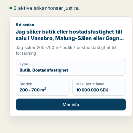
2 aktiva sökannonser just nu
5 d sedan
Jag söker butik eller bostadsfastighet till salu i V
Jag söker butik eller bostadsfastighet till
salu i Vansbro, Malung-Sälen eller Gagnef
m.fl.
Jag söker 200-700 m² butik / bostadsfastighet till
försäljning
Type
Butik, Bostadsfastighet
Storlek
Max. per månad
2
200 - 700 m
10 000 000 SEK
Mer info