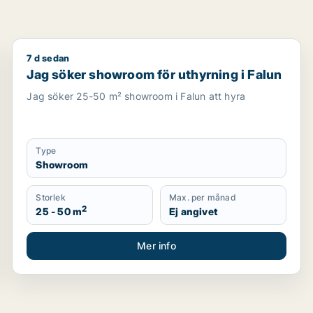
7 d sedan
ansbro, Malung-Sälen eller Gagnef m.fl.
Jag söker showroom för uthyrning i Falun
Jag söker showroom för uthyrning i Falun
Jag söker 25-50 m² showroom i Falun att hyra
Type
Showroom
Storlek
Max. per månad
2
25 - 50 m
Ej angivet
Mer info