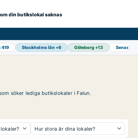
e om din butikslokal saknas
3 419
Stockholms län
+
6
Göteborg
+
13
Senaste u
som söker lediga butikslokaler i Falun.
 lokaler?
Hur stora är dina lokaler?