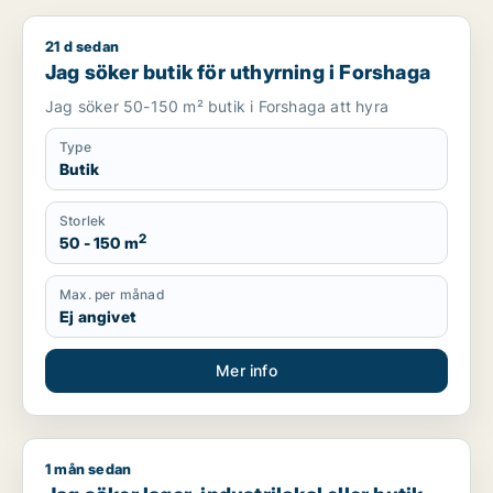
21 d sedan
Jag söker butik för uthyrning i Forshaga
Jag söker butik för uthyrning i Forshaga
Jag söker 50-150 m² butik i Forshaga att hyra
Type
Butik
Storlek
2
50 - 150 m
Max. per månad
Ej angivet
Mer info
1 mån sedan
Jag söker lager, industrilokal eller butik till salu i Kil, Forshag