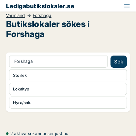
Ledigabutikslokaler.se
Värmland
Forshaga
Butikslokaler sökes i
Forshaga
Forshaga
Sök
Storlek
Lokaltyp
Hyra/salu
2 aktiva sökannonser just nu