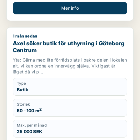
Mer info
1 mån sedan
Axel söker butik för uthyrning i Göteborg Centrum
Axel söker butik för uthyrning i Göteborg
Centrum
Yta: Gärna med lite förrådsplats i bakre delen i lokalen
alt. vi kan ordna en innervägg själva. Viktigast är
läget då vi p...
Type
Butik
Storlek
2
50 - 100 m
Max. per månad
25 000 SEK