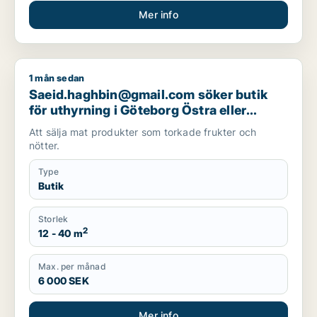
Mer info
1 mån sedan
Saeid.haghbin@gmail.com söker butik för uthyrning i Göteb
Saeid.haghbin@gmail.com söker butik
för uthyrning i Göteborg Östra eller
Göteborg Centrum
Att sälja mat produkter som torkade frukter och
nötter.
Type
Butik
Storlek
2
12 - 40 m
Max. per månad
6 000 SEK
Mer info