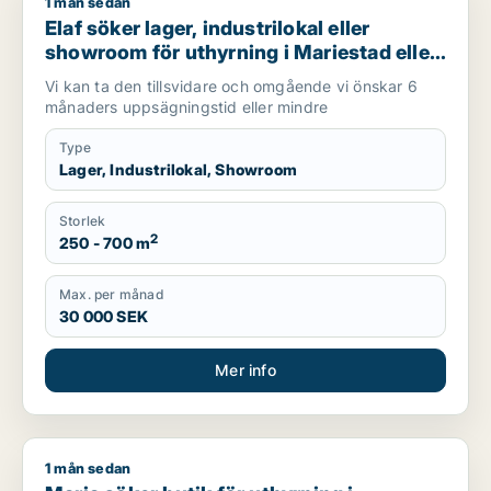
1 mån sedan
Elaf söker lager, industrilokal eller showroom för uthyrning i
Elaf söker lager, industrilokal eller
showroom för uthyrning i Mariestad eller
Göteborg
Vi kan ta den tillsvidare och omgående vi önskar 6
månaders uppsägningstid eller mindre
Type
Lager, Industrilokal, Showroom
Storlek
2
250 - 700 m
Max. per månad
30 000 SEK
Mer info
1 mån sedan
Maria söker butik för uthyrning i Göteborg