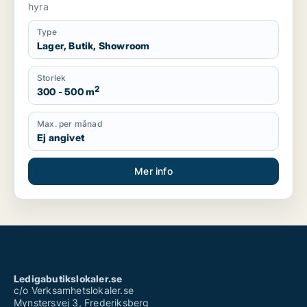
hyra
Type
Lager, Butik, Showroom
Storlek
2
300 - 500 m
Max. per månad
Ej angivet
Mer info
Ledigabutikslokaler.se
c/o Verksamhetslokaler.se
Mynstersvej 3, Frederiksberg