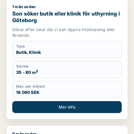
1 mån sedan
Son söker butik eller klinik för uthyrning i Göteborg
Son söker butik eller klinik för uthyrning i
Göteborg
Söker efter lokal där vi kan öppna frisörsalong eller
liknande.
Type
Butik, Klinik
Storlek
2
35 - 80 m
Max. per månad
16 090 SEK
Mer info
9 mån sedan