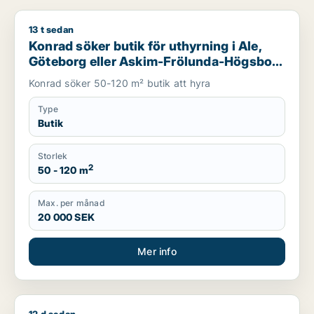
13 t sedan
Konrad söker butik för uthyrning i Ale, Göteborg eller Askim
Konrad söker butik för uthyrning i Ale,
Göteborg eller Askim-Frölunda-Högsbo
m.fl.
Konrad söker 50-120 m² butik att hyra
Type
Butik
Storlek
2
50 - 120 m
Max. per månad
20 000 SEK
Mer info