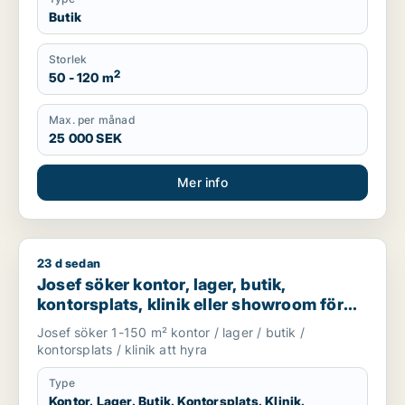
Butik
Storlek
2
50 - 120 m
Max. per månad
25 000 SEK
Mer info
23 d sedan
Josef söker kontor, lager, butik, kontorsplats, klinik eller s
Josef söker kontor, lager, butik,
kontorsplats, klinik eller showroom för
uthyrning i Göteborg
Josef söker 1-150 m² kontor / lager / butik /
kontorsplats / klinik att hyra
Type
Kontor, Lager, Butik, Kontorsplats, Klinik,