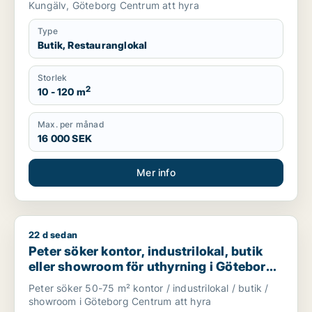
Kungälv, Göteborg Centrum att hyra
Type
Butik, Restauranglokal
Storlek
2
10 - 120 m
Max. per månad
16 000 SEK
Mer info
22 d sedan
Peter söker kontor, industrilokal, butik eller showroom för 
Peter söker kontor, industrilokal, butik
eller showroom för uthyrning i Göteborg
Centrum
Peter söker 50-75 m² kontor / industrilokal / butik /
showroom i Göteborg Centrum att hyra