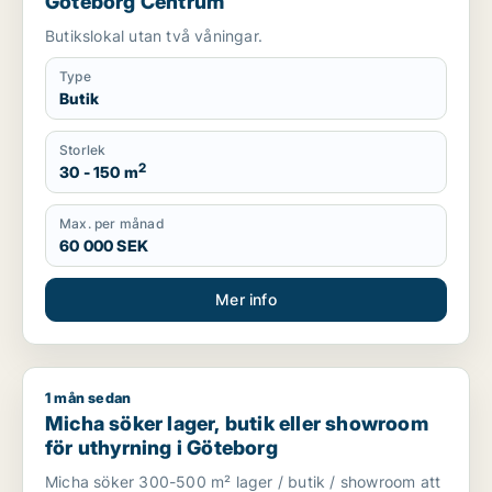
Göteborg Centrum
Butikslokal utan två våningar.
Type
Butik
Storlek
2
30 - 150 m
Max. per månad
60 000 SEK
Mer info
1 mån sedan
Micha söker lager, butik eller showroom för uthyrning i Göte
Micha söker lager, butik eller showroom
för uthyrning i Göteborg
Micha söker 300-500 m² lager / butik / showroom att