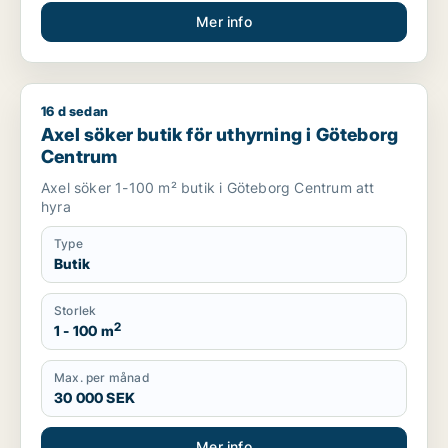
Mer info
16 d sedan
Axel söker butik för uthyrning i Göteborg Centrum
Axel söker butik för uthyrning i Göteborg
Centrum
Axel söker 1-100 m² butik i Göteborg Centrum att
hyra
Type
Butik
Storlek
2
1 - 100 m
Max. per månad
30 000 SEK
Mer info