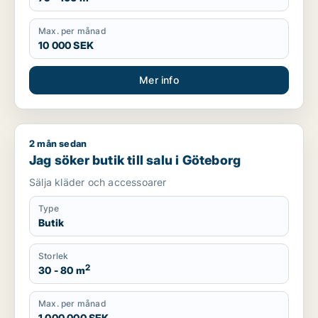
Max. per månad
10 000 SEK
Mer info
2 mån sedan
Jag söker butik till salu i Göteborg
Jag söker butik till salu i Göteborg
Sälja kläder och accessoarer
Type
Butik
Storlek
2
30 - 80 m
Max. per månad
1 000 000 SEK