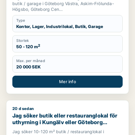
Högsbo eller Göteborg Centrum m.fl.
butik / garage i Göteborg Västra, Askim-Frölunda-
Högsbo, Göteborg Cen...
Type
Kontor, Lager, Industrilokal, Butik, Garage
Storlek
2
50 - 120 m
Max. per månad
20 000 SEK
Mer info
20 d sedan
Jag söker butik eller restauranglokal för uthyrning i Kungäl
Jag söker butik eller restauranglokal för
uthyrning i Kungälv eller Göteborg
Centrum
Jag söker 10-120 m² butik / restauranglokal i