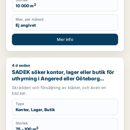
2
10 000 m
Max. per månad
Ej angivet
Mer info
4 d sedan
SADEK söker kontor, lager eller butik för uthyrning i Angere
SADEK söker kontor, lager eller butik för
uthyrning i Angered eller Göteborg
Centrum
Skrädderi och försäljning av kläder, och även en
bazaar.
Type
Kontor, Lager, Butik
Storlek
2
75 - 100 m