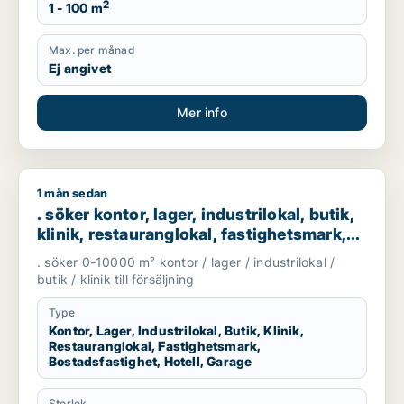
2
1 - 100 m
Max. per månad
Ej angivet
Mer info
1 mån sedan
. söker kontor, lager, industrilokal, butik, klinik, restaurangl
. söker kontor, lager, industrilokal, butik,
klinik, restauranglokal, fastighetsmark,
bostadsfastighet, hotell eller garage till
. söker 0-10000 m² kontor / lager / industrilokal /
salu i Göteborg
butik / klinik till försäljning
Type
Kontor, Lager, Industrilokal, Butik, Klinik,
Restauranglokal, Fastighetsmark,
Bostadsfastighet, Hotell, Garage
Storlek