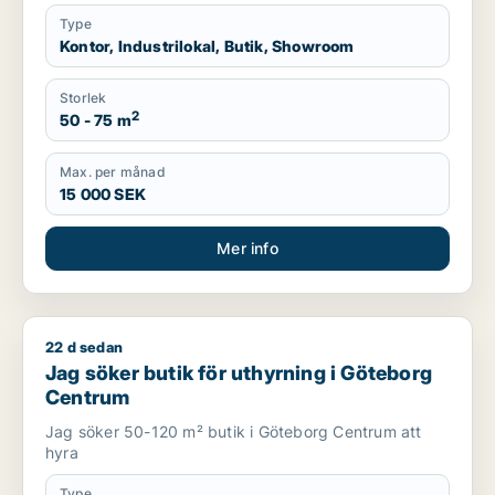
Type
Kontor, Industrilokal, Butik, Showroom
Storlek
2
50 - 75 m
Max. per månad
15 000 SEK
Mer info
22 d sedan
Jag söker butik för uthyrning i Göteborg Centrum
Jag söker butik för uthyrning i Göteborg
Centrum
Jag söker 50-120 m² butik i Göteborg Centrum att
hyra
Type