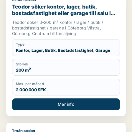
Teodor söker kontor, lager, butik, bostadsfastighet eller gar
Teodor söker kontor, lager, butik,
bostadsfastighet eller garage till salu i
Göteborg Västra eller Göteborg Centrum
Teodor söker 0-200 m² kontor / lager / butik /
bostadsfastighet / garage i Göteborg Västra,
Göteborg Centrum till försäljning
Type
Kontor, Lager, Butik, Bostadsfastighet, Garage
Storlek
2
200 m
Max. per månad
2 000 000 SEK
Mer info
1 mån sedan
Carola söker butik eller showroom för uthyrning i Göteborg 