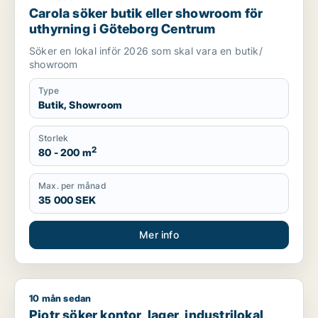
Carola söker butik eller showroom för
uthyrning i Göteborg Centrum
Söker en lokal inför 2026 som skal vara en butik/
showroom
Type
Butik, Showroom
Storlek
2
80 - 200 m
Max. per månad
35 000 SEK
Mer info
10 mån sedan
Piotr söker kontor, lager, industrilokal, butik, klinik, restaura
Piotr söker kontor, lager, industrilokal,