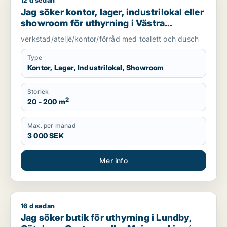
12 d sedan
Jag söker kontor, lager, industrilokal eller showroom för uth
Jag söker kontor, lager, industrilokal eller
showroom för uthyrning i Västra
Götaland
verkstad/ateljé/kontor/förråd med toalett och dusch
Type
Kontor, Lager, Industrilokal, Showroom
Storlek
2
20 - 200 m
Max. per månad
3 000 SEK
Mer info
16 d sedan
Jag söker butik för uthyrning i Lundby, Göteborg Centrum el
Jag söker butik för uthyrning i Lundby,