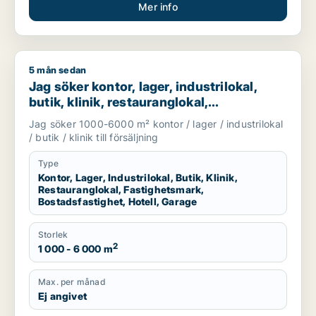
Mer info
5 mån sedan
Jag söker kontor, lager, industrilokal, butik, klinik, restauran
Jag söker kontor, lager, industrilokal,
butik, klinik, restauranglokal,
fastighetsmark, bostadsfastighet, hotell
Jag söker 1000-6000 m² kontor / lager / industrilokal
eller garage till salu i Härryda, Partille
/ butik / klinik till försäljning
eller Öckerö m.fl.
Type
Kontor, Lager, Industrilokal, Butik, Klinik,
Restauranglokal, Fastighetsmark,
Bostadsfastighet, Hotell, Garage
Storlek
2
1 000 - 6 000 m
Max. per månad
Ej angivet