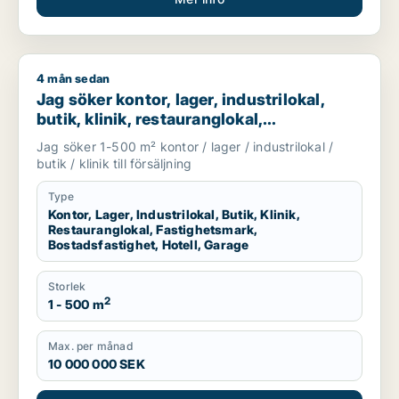
4 mån sedan
Jag söker kontor, lager, industrilokal, butik, klinik, restauran
Jag söker kontor, lager, industrilokal,
butik, klinik, restauranglokal,
fastighetsmark, bostadsfastighet, hotell
Jag söker 1-500 m² kontor / lager / industrilokal /
eller garage till salu i Linköping,
butik / klinik till försäljning
Falkenberg eller Varberg m.fl.
Type
Kontor, Lager, Industrilokal, Butik, Klinik,
Restauranglokal, Fastighetsmark,
Bostadsfastighet, Hotell, Garage
Storlek
2
1 - 500 m
Max. per månad
10 000 000 SEK