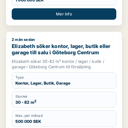
Mer info
2 mån sedan
Elizabeth söker kontor, lager, butik eller garage till salu i 
Elizabeth söker kontor, lager, butik eller
garage till salu i Göteborg Centrum
Elizabeth söker 30-82 m² kontor / lager / butik /
garage i Göteborg Centrum till försäljning
Type
Kontor, Lager, Butik, Garage
Storlek
2
30 - 82 m
Max. per månad
500 000 SEK