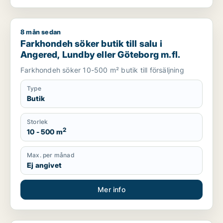
8 mån sedan
Farkhondeh söker butik till salu i Angered, Lundby eller Göte
Farkhondeh söker butik till salu i
Angered, Lundby eller Göteborg m.fl.
Farkhondeh söker 10-500 m² butik till försäljning
Type
Butik
Storlek
2
10 - 500 m
Max. per månad
Ej angivet
Mer info