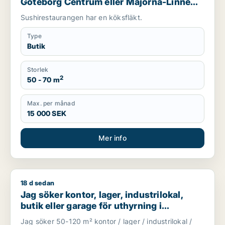
Göteborg Centrum eller Majorna-Linné
m.fl.
Sushirestaurangen har en köksfläkt.
Type
Butik
Storlek
2
50 - 70 m
Max. per månad
15 000 SEK
Mer info
18 d sedan
Jag söker kontor, lager, industrilokal, butik eller garage f
Jag söker kontor, lager, industrilokal,
butik eller garage för uthyrning i
Göteborg Västra, Askim-Frölunda-
Jag söker 50-120 m² kontor / lager / industrilokal /