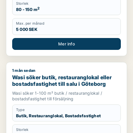
Storlek
2
80 - 150 m
Max. per månad
5 000 SEK
Mer info
1 mån sedan
Wasi söker butik, restauranglokal eller bostadsfastighet till 
Wasi söker butik, restauranglokal eller
bostadsfastighet till salu i Göteborg
Wasi söker 1-100 m² butik / restauranglokal /
bostadsfastighet till försäljning
Type
Butik, Restauranglokal, Bostadsfastighet
Storlek