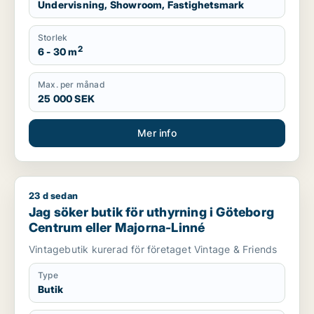
Undervisning, Showroom, Fastighetsmark
Storlek
2
6 - 30 m
Max. per månad
25 000 SEK
Mer info
23 d sedan
Jag söker butik för uthyrning i Göteborg Centrum eller Majo
Jag söker butik för uthyrning i Göteborg
Centrum eller Majorna-Linné
Vintagebutik kurerad för företaget Vintage & Friends
Type
Butik