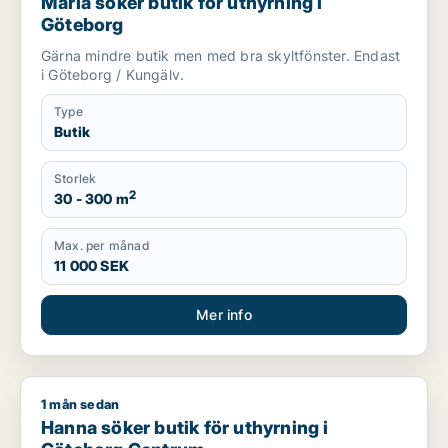
Maria söker butik för uthyrning i
Göteborg
Gärna mindre butik men med bra skyltfönster. Endast
i Göteborg / Kungälv.
Type
Butik
Storlek
2
30 - 300 m
Max. per månad
11 000 SEK
Mer info
1 mån sedan
Hanna söker butik för uthyrning i Göteborg Centrum
Hanna söker butik för uthyrning i