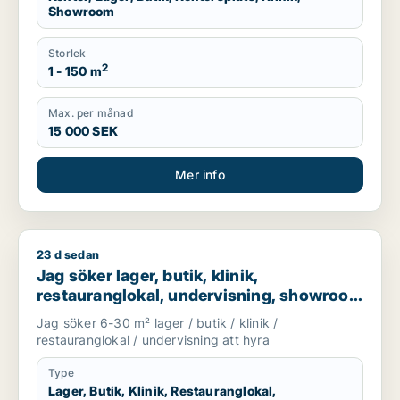
Showroom
Storlek
2
1 - 150 m
Max. per månad
15 000 SEK
Mer info
23 d sedan
Jag söker lager, butik, klinik, restauranglokal, undervisnin
Jag söker lager, butik, klinik,
restauranglokal, undervisning, showroom
eller fastighetsmark för uthyrning i
Jag söker 6-30 m² lager / butik / klinik /
Lundby, Göteborg eller Askim-Frölunda-
restauranglokal / undervisning att hyra
Högsbo m.fl.
Type
Lager, Butik, Klinik, Restauranglokal,