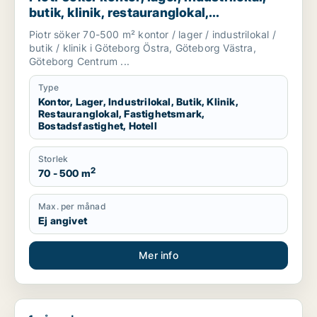
butik, klinik, restauranglokal,
fastighetsmark, bostadsfastighet eller
Piotr söker 70-500 m² kontor / lager / industrilokal /
hotell till salu i Göteborg
butik / klinik i Göteborg Östra, Göteborg Västra,
Göteborg Centrum ...
Type
Kontor, Lager, Industrilokal, Butik, Klinik,
Restauranglokal, Fastighetsmark,
Bostadsfastighet, Hotell
Storlek
2
70 - 500 m
Max. per månad
Ej angivet
Mer info