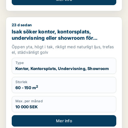
23 d sedan
Isak söker kontor, kontorsplats, undervisning eller showroom 
Isak söker kontor, kontorsplats,
undervisning eller showroom för
uthyrning i Lundby, Göteborg eller Norra
Öppen yta, högt i tak, rikligt med naturligt ljus, trefas
hisingen m.fl.
el, städvänligt golv
Type
Kontor, Kontorsplats, Undervisning, Showroom
Storlek
2
60 - 150 m
Max. per månad
10 000 SEK
Mer info