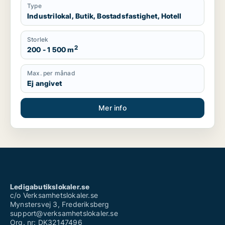
Type
Industrilokal, Butik, Bostadsfastighet, Hotell
Storlek
2
200 - 1 500 m
Max. per månad
Ej angivet
Mer info
Ledigabutikslokaler.se
c/o Verksamhetslokaler.se
Mynstersvej 3, Frederiksberg
support@verksamhetslokaler.se
Org. nr: DK32147496