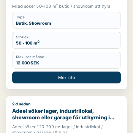
Knivsta
Milad söker 50-100 m² butik / showroom att hyra
Type
Butik, Showroom
Storlek
2
50 - 100 m
Max. per månad
12 000 SEK
Mer info
2 d sedan
Adeel söker lager, industrilokal, showroom eller garage för u
Adeel söker lager, industrilokal,
showroom eller garage för uthyrning i
Upplands Väsby, Vallentuna eller
Adeel söker 120-200 m² lager / industrilokal /
Upplands-Bro m.fl.
showroom / garage att hyra