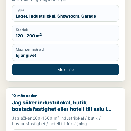
Type
Lager, Industrilokal, Showroom, Garage
Storlek
2
120 - 200 m
Max. per månad
Ej angivet
Mer info
10 mån sedan
Jag söker industrilokal, butik, bostadsfastighet eller hotell till
Jag söker industrilokal, butik,
bostadsfastighet eller hotell till salu i
Norrtälje, Håbo eller Knivsta m.fl.
Jag söker 200-1500 m² industrilokal / butik /
bostadsfastighet / hotell till försäljning