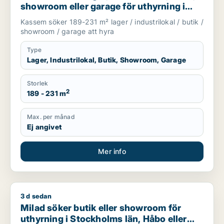
showroom eller garage för uthyrning i
Upplands Väsby, Vallentuna eller
Kassem söker 189-231 m² lager / industrilokal / butik /
Upplands-Bro m.fl.
showroom / garage att hyra
Type
Lager, Industrilokal, Butik, Showroom, Garage
Storlek
2
189 - 231 m
Max. per månad
Ej angivet
Mer info
3 d sedan
Milad söker butik eller showroom för uthyrning i Stockholms 
Milad söker butik eller showroom för
uthyrning i Stockholms län, Håbo eller