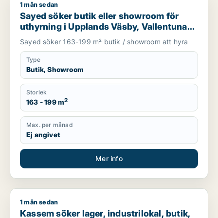
1 mån sedan
Sayed söker butik eller showroom för uthyrning i Upplands V
Sayed söker butik eller showroom för
uthyrning i Upplands Väsby, Vallentuna
eller Upplands-Bro m.fl.
Sayed söker 163-199 m² butik / showroom att hyra
Type
Butik, Showroom
Storlek
2
163 - 199 m
Max. per månad
Ej angivet
Mer info
1 mån sedan
Kassem söker lager, industrilokal, butik, showroom eller gar
Kassem söker lager, industrilokal, butik,