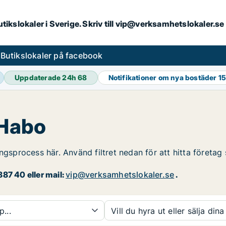
butikslokaler i Sverige. Skriv till vip@verksamhetslokaler.s
s
Butikslokaler på facebook
Uppdaterade 24h
68
Notifikationer om nya bostäder
15
 Habo
ngsprocess här. Använd filtret nedan för att hitta företag
87 40 eller mail:
vip@verksamhetslokaler.se
.
p...
Vill du hyra ut eller sälja dina