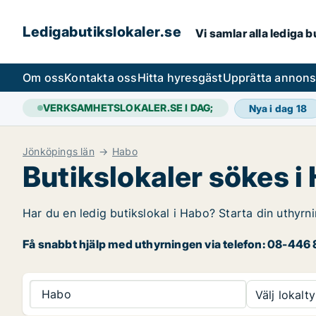
Ledigabutikslokaler.se
Vi samlar alla lediga 
Om oss
Kontakta oss
Hitta hyresgäst
Upprätta annon
VERKSAMHETSLOKALER.SE I DAG;
Nya i dag
18
Jönköpings län
Habo
Butikslokaler sökes i
Har du en ledig butikslokal i Habo? Starta din uthyrni
Få snabbt hjälp med uthyrningen via telefon: 08-446 8
Habo
Välj lokalty