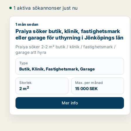
1 aktiva sökannonser just nu
1 mån sedan
Praiya söker butik, klinik, fastighetsmark eller gar
Praiya söker butik, klinik, fastighetsmark
eller garage för uthyrning i Jönköpings län
Praiya söker 2-2 m² butik / klinik / fastighetsmark /
garage att hyra
Type
Butik, Klinik, Fastighetsmark, Garage
Storlek
Max. per månad
2
2 m
15 000 SEK
Mer info