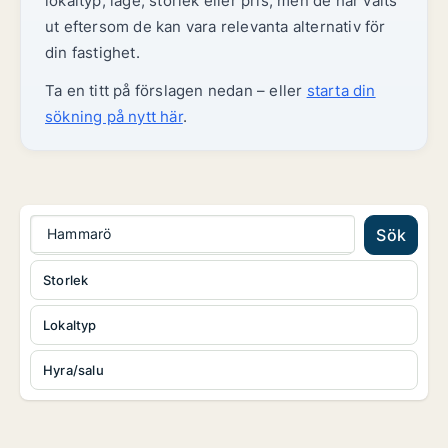
lokaltyp, läge, storlek eller pris, men de har valts
ut eftersom de kan vara relevanta alternativ för
din fastighet.
Ta en titt på förslagen nedan – eller
starta din
sökning på nytt här
.
Hammarö
Sök
Storlek
Lokaltyp
Hyra/salu