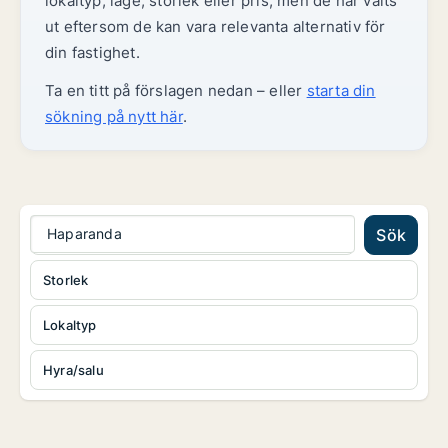
lokaltyp, läge, storlek eller pris, men de har valts
ut eftersom de kan vara relevanta alternativ för
din fastighet.
Ta en titt på förslagen nedan – eller
starta din
sökning på nytt här
.
Haparanda
Sök
Storlek
Lokaltyp
Hyra/salu