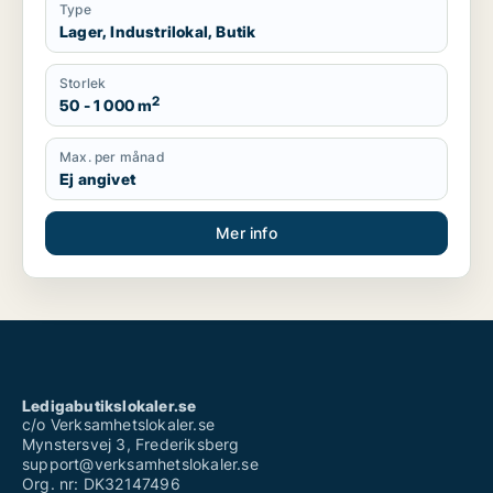
Type
Lager, Industrilokal, Butik
Storlek
2
50 - 1 000 m
Max. per månad
Ej angivet
Mer info
Ledigabutikslokaler.se
c/o Verksamhetslokaler.se
Mynstersvej 3, Frederiksberg
support@verksamhetslokaler.se
Org. nr: DK32147496