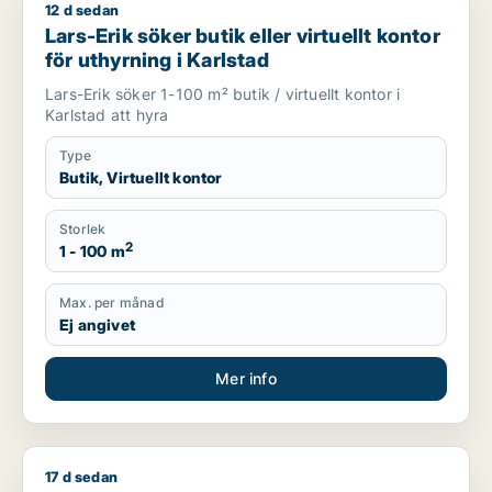
12 d sedan
Lars-Erik söker butik eller virtuellt kontor för uthyrning i Karl
Lars-Erik söker butik eller virtuellt kontor
för uthyrning i Karlstad
Lars-Erik söker 1-100 m² butik / virtuellt kontor i
Karlstad att hyra
Type
Butik, Virtuellt kontor
Storlek
2
1 - 100 m
Max. per månad
Ej angivet
Mer info
17 d sedan
Jag söker butik eller showroom för uthyrning i Karlstad