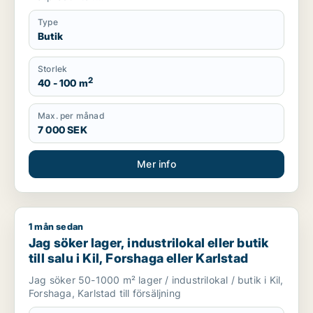
Type
Butik
Storlek
2
40 - 100 m
Max. per månad
7 000 SEK
Mer info
1 mån sedan
Jag söker lager, industrilokal eller butik till salu i Kil, Forshag
Jag söker lager, industrilokal eller butik
till salu i Kil, Forshaga eller Karlstad
Jag söker 50-1000 m² lager / industrilokal / butik i Kil,
Forshaga, Karlstad till försäljning