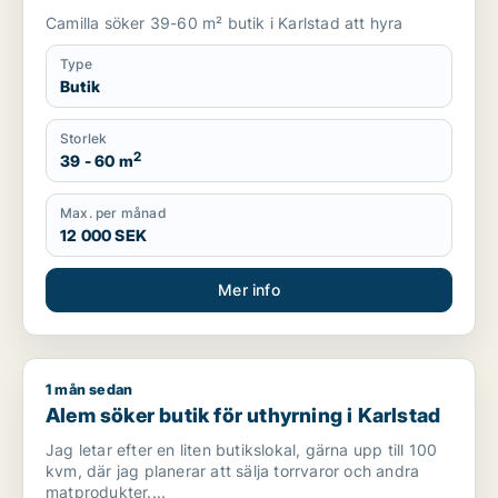
Camilla söker 39-60 m² butik i Karlstad att hyra
Type
Butik
Storlek
2
39 - 60 m
Max. per månad
12 000 SEK
Mer info
1 mån sedan
Alem söker butik för uthyrning i Karlstad
Alem söker butik för uthyrning i Karlstad
Jag letar efter en liten butikslokal, gärna upp till 100
kvm, där jag planerar att sälja torrvaror och andra
matprodukter....