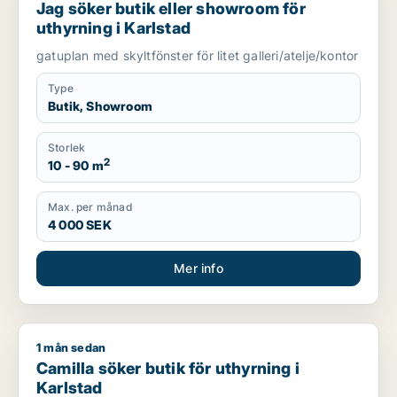
Jag söker butik eller showroom för
uthyrning i Karlstad
gatuplan med skyltfönster för litet galleri/atelje/kontor
Type
Butik, Showroom
Storlek
2
10 - 90 m
Max. per månad
4 000 SEK
Mer info
1 mån sedan
Camilla söker butik för uthyrning i Karlstad
Camilla söker butik för uthyrning i
Karlstad