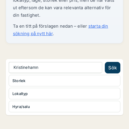
lokaltyp, läge, storlek eller pris, men de har valts
ut eftersom de kan vara relevanta alternativ för
din fastighet.
Ta en titt på förslagen nedan – eller
starta din
sökning på nytt här
.
Kristinehamn
Sök
Storlek
Lokaltyp
Hyra/salu