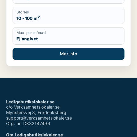
Storlek
2
10 - 100 m
Max. per månad
Ej angivet
Mer info
Ledigabutikslokaler.se
c/o Verksamhetslokaler.se
Mynstersvej 3, Frederiksberg
support@verksamhetslokaler.se
Org. nr: DK32147496
Om Ledigabutikslokaler.se