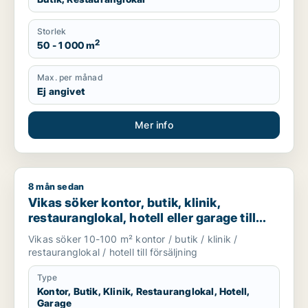
Storlek
2
50 - 1 000 m
Max. per månad
Ej angivet
Mer info
8 mån sedan
Vikas söker kontor, butik, klinik, restauranglokal, hotell eller
Vikas söker kontor, butik, klinik,
restauranglokal, hotell eller garage till
salu i Upplands Väsby, Vallentuna eller
Vikas söker 10-100 m² kontor / butik / klinik /
Österåker m.fl.
restauranglokal / hotell till försäljning
Type
Kontor, Butik, Klinik, Restauranglokal, Hotell,
Garage