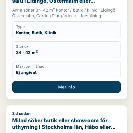
salu i Lidingö, Östermalm eller
Gärdet/Djurgården
Anna söker 34-42 m² kontor / butik / klinik i Lidingö,
Östermalm, Gärdet/Djurgården till försäljning
Type
Kontor, Butik, Klinik
Storlek
2
34 - 42 m
Max. per månad
Ej angivet
Mer info
3 d sedan
Milad söker butik eller showroom för uthyrning i Stockholms 
Milad söker butik eller showroom för
uthyrning i Stockholms län, Håbo eller