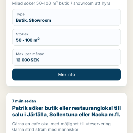
Knivsta
Milad söker 50-100 m² butik / showroom att hyra
Type
Butik, Showroom
Storlek
2
50 - 100 m
Max. per månad
12 000 SEK
Mer info
7 mån sedan
Patrik söker butik eller restauranglokal till salu i Järfälla, So
Patrik söker butik eller restauranglokal till
salu i Järfälla, Sollentuna eller Nacka m.fl.
Gärna en cafelokal med möjlighet till uteservering
Gärna strid ström med människor