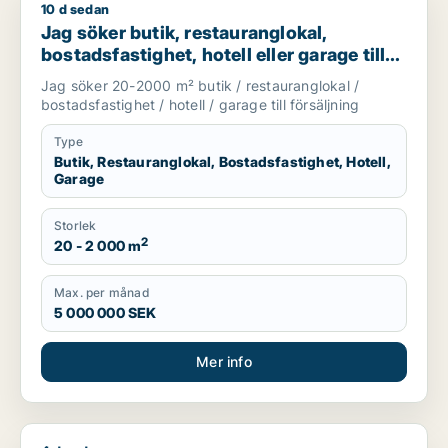
10 d sedan
Jag söker butik, restauranglokal, bostadsfastighet, hotell elle
Jag söker butik, restauranglokal,
bostadsfastighet, hotell eller garage till
salu i Stockholms län
Jag söker 20-2000 m² butik / restauranglokal /
bostadsfastighet / hotell / garage till försäljning
Type
Butik, Restauranglokal, Bostadsfastighet, Hotell,
Garage
Storlek
2
20 - 2 000 m
Max. per månad
5 000 000 SEK
Mer info