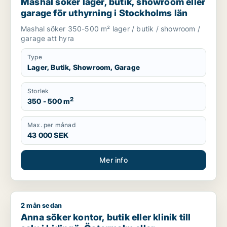
Mashal söker lager, butik, showroom eller
garage för uthyrning i Stockholms län
Mashal söker 350-500 m² lager / butik / showroom /
garage att hyra
Type
Lager, Butik, Showroom, Garage
Storlek
2
350 - 500 m
Max. per månad
43 000 SEK
Mer info
2 mån sedan
Anna söker kontor, butik eller klinik till salu i Lidingö, Öste
Anna söker kontor, butik eller klinik till