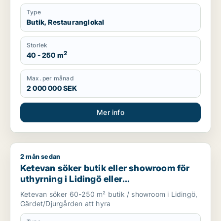
Type
Butik, Restauranglokal
Storlek
2
40 - 250 m
Max. per månad
2 000 000 SEK
Mer info
2 mån sedan
Ketevan söker butik eller showroom för uthyrning i Lidingö e
Ketevan söker butik eller showroom för
uthyrning i Lidingö eller
Gärdet/Djurgården
Ketevan söker 60-250 m² butik / showroom i Lidingö,
Gärdet/Djurgården att hyra