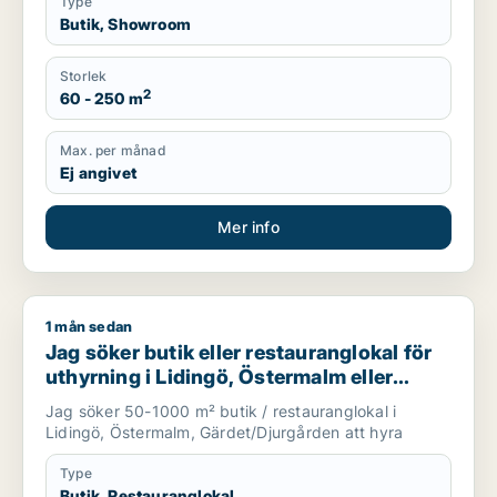
Type
Butik, Showroom
Storlek
2
60 - 250 m
Max. per månad
Ej angivet
Mer info
1 mån sedan
Jag söker butik eller restauranglokal för uthyrning i Liding
Jag söker butik eller restauranglokal för
uthyrning i Lidingö, Östermalm eller
Gärdet/Djurgården
Jag söker 50-1000 m² butik / restauranglokal i
Lidingö, Östermalm, Gärdet/Djurgården att hyra
Type
Butik, Restauranglokal