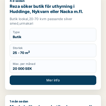
4 d sedan
Reza söker butik för uthyrning i Huddinge, Nykvarn eller Nac
Reza söker butik för uthyrning i
Huddinge, Nykvarn eller Nacka m.fl.
Butik lookal,20-70 kvm passande silver
smed,urmakari
Type
Butik
Storlek
2
25 - 70 m
Max. per månad
20 000 SEK
Mer info
1 mån sedan
Mashal söker lager, butik, showroom eller garage för uthyrni