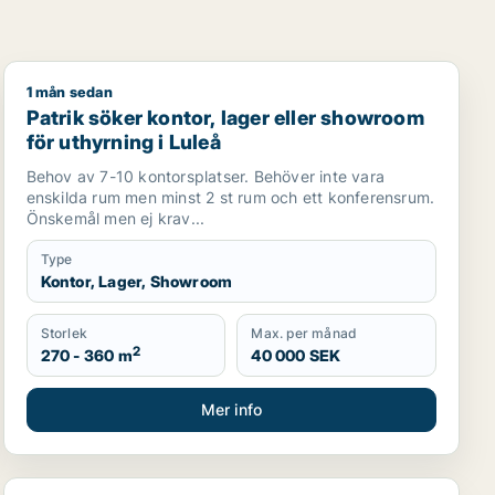
1 mån sedan
uleå
Patrik söker kontor, lager eller showroom för uthyrning
Patrik söker kontor, lager eller showroom
för uthyrning i Luleå
Behov av 7-10 kontorsplatser. Behöver inte vara
enskilda rum men minst 2 st rum och ett konferensrum.
Önskemål men ej krav...
Type
Kontor, Lager, Showroom
Storlek
Max. per månad
2
270 - 360 m
40 000 SEK
Mer info