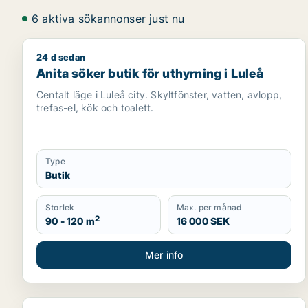
6 aktiva sökannonser just nu
24 d sedan
Anita söker butik för uthyrning i Luleå
Anita söker butik för uthyrning i Luleå
Centalt läge i Luleå city. Skyltfönster, vatten, avlopp,
trefas-el, kök och toalett.
Type
Butik
Storlek
Max. per månad
2
90 - 120 m
16 000 SEK
Mer info