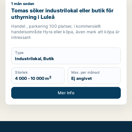
1 mån sedan
Tomas söker industrilokal eller butik för uthyrning i 
Tomas söker industrilokal eller butik för
uthyrning i Luleå
Handel , parkering 100 platser, i kommersiellt
handelsområde Hyra eller köpa, även mark att köpa är
intressant
Type
Industrilokal, Butik
Storlek
Max. per månad
2
4 000 - 10 000 m
Ej angivet
Mer info