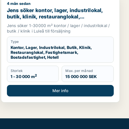
4 mån sedan
Luleå
Jens söker kontor, lager, industrilokal, butik, klinik, re
Jens söker kontor, lager, industrilokal,
butik, klinik, restauranglokal,
fastighetsmark, bostadsfastighet eller
Jens söker 1-30000 m² kontor / lager / industrilokal /
hotell till salu i Luleå
butik / klinik i Luleå till försäljning
Type
Kontor, Lager, Industrilokal, Butik, Klinik,
Restauranglokal, Fastighetsmark,
Bostadsfastighet, Hotell
Storlek
Max. per månad
2
1 - 30 000 m
15 000 000 SEK
Mer info