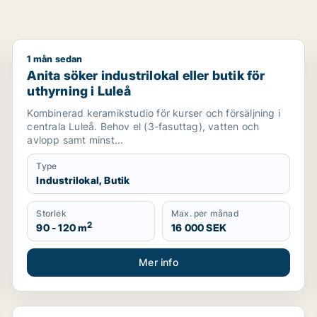
1 mån sedan
Anita söker industrilokal eller butik för uthyrning i L
Anita söker industrilokal eller butik för
uthyrning i Luleå
Kombinerad keramikstudio för kurser och försäljning i
centrala Luleå. Behov el (3-fasuttag), vatten och
avlopp samt minst...
Type
Industrilokal, Butik
Storlek
Max. per månad
2
90 - 120 m
16 000 SEK
Mer info