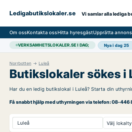
Ledigabutikslokaler.se
Vi samlar alla lediga 
Om oss
Kontakta oss
Hitta hyresgäst
Upprätta annon
VERKSAMHETSLOKALER.SE I DAG;
Nya i dag
25
Norrbotten
Luleå
Butikslokaler sökes i 
Har du en ledig butikslokal i Luleå? Starta din uthyrn
Få snabbt hjälp med uthyrningen via telefon: 08-446 8
Luleå
Välj lokalty