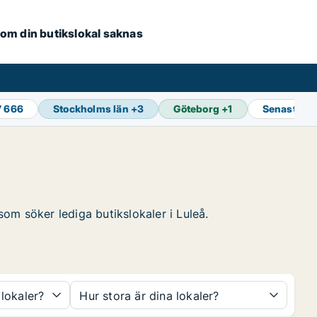
e om din butikslokal saknas
7 666
Stockholms län
+
3
Göteborg
+
1
Senaste u
som söker lediga butikslokaler i Luleå.
 lokaler?
Hur stora är dina lokaler?