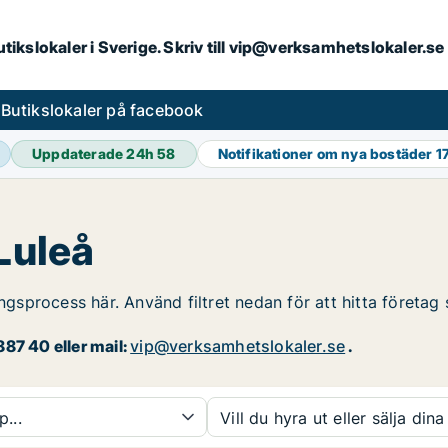
butikslokaler i Sverige. Skriv till vip@verksamhetslokaler.s
s
Butikslokaler på facebook
Uppdaterade 24h
58
Notifikationer om nya bostäder
1
Luleå
ingsprocess här. Använd filtret nedan för att hitta företag 
87 40 eller mail:
vip@verksamhetslokaler.se
.
p...
Vill du hyra ut eller sälja dina