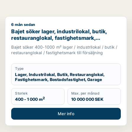
6 mån sedan
r garage till salu i Skåne
Bajet söker lager, industrilokal, butik, restauranglok
Bajet söker lager, industrilokal, butik,
restauranglokal, fastighetsmark,
bostadsfastighet eller garage till salu i
Bajet söker 400-1000 m² lager / industrilokal / butik /
Lomma, Lund eller Malmö Centrum m.fl.
restauranglokal / fastighetsmark till försäljning
Type
Lager, Industrilokal, Butik, Restauranglokal,
Fastighetsmark, Bostadsfastighet, Garage
Storlek
Max. per månad
2
400 - 1 000 m
10 000 000 SEK
Mer info