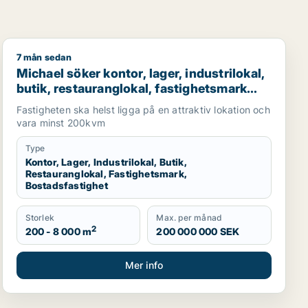
7 mån sedan
al, fastighetsmark, bostadsfastighet eller garage till salu
Michael söker kontor, lager, industrilokal, butik, restau
Michael söker kontor, lager, industrilokal,
butik, restauranglokal, fastighetsmark
eller bostadsfastighet till salu i Lund
Fastigheten ska helst ligga på en attraktiv lokation och
vara minst 200kvm
Type
Kontor, Lager, Industrilokal, Butik,
Restauranglokal, Fastighetsmark,
Bostadsfastighet
Storlek
Max. per månad
2
200 - 8 000 m
200 000 000 SEK
Mer info