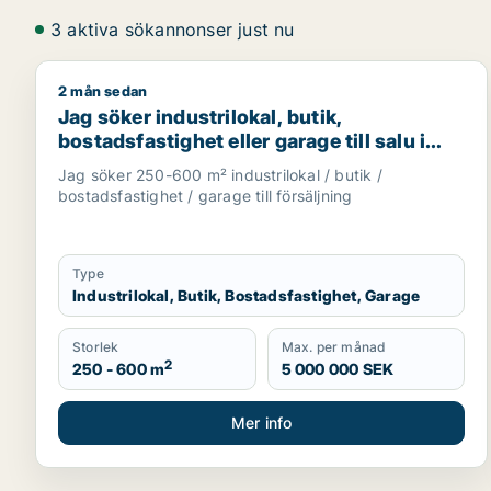
3 aktiva sökannonser just nu
2 mån sedan
Jag söker industrilokal, butik, bostadsfastighet elle
Jag söker industrilokal, butik,
bostadsfastighet eller garage till salu i
Skåne
Jag söker 250-600 m² industrilokal / butik /
bostadsfastighet / garage till försäljning
Type
Industrilokal, Butik, Bostadsfastighet, Garage
Storlek
Max. per månad
2
250 - 600 m
5 000 000 SEK
Mer info