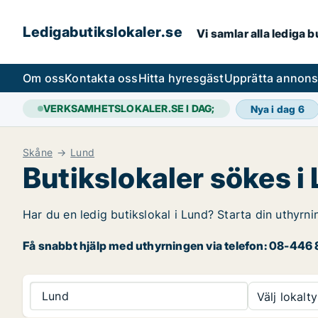
Ledigabutikslokaler.se
Vi samlar alla lediga 
Om oss
Kontakta oss
Hitta hyresgäst
Upprätta annon
VERKSAMHETSLOKALER.SE I DAG;
Nya i dag
6
Skåne
Lund
Butikslokaler sökes i
Har du en ledig butikslokal i Lund? Starta din uthyrni
Få snabbt hjälp med uthyrningen via telefon: 08-446 8
Lund
Välj lokalty