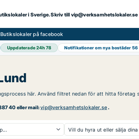
butikslokaler i Sverige. Skriv till vip@verksamhetslokaler.s
s
Butikslokaler på facebook
Uppdaterade 24h
78
Notifikationer om nya bostäder
56
 Lund
ngsprocess här. Använd filtret nedan för att hitta företag 
87 40 eller mail:
vip@verksamhetslokaler.se
.
p...
Vill du hyra ut eller sälja dina