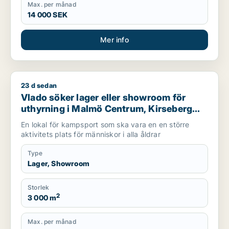
Max. per månad
14 000 SEK
Mer info
23 d sedan
Vlado söker lager eller showroom för uthyrning i Malmö Centr
Vlado söker lager eller showroom för
uthyrning i Malmö Centrum, Kirseberg
eller Husie m.fl.
En lokal för kampsport som ska vara en en större
aktivitets plats för människor i alla åldrar
Type
Lager, Showroom
Storlek
2
3 000 m
Max. per månad