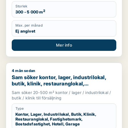
Storlek
2
300 - 5 000 m
Max. per månad
Ej angivet
Mer info
4 mån sedan
Sam söker kontor, lager, industrilokal, butik, klinik, restaura
Sam söker kontor, lager, industrilokal,
butik, klinik, restauranglokal,
fastighetsmark, bostadsfastighet, hotell
Sam söker 20-500 m² kontor / lager / industrilokal /
eller garage till salu i Malmö
butik / klinik till försäljning
Type
Kontor, Lager, Industrilokal, Butik, Klinik,
Restauranglokal, Fastighetsmark,
Bostadsfastighet, Hotell, Garage