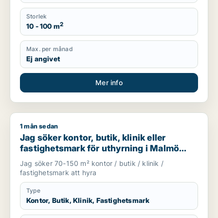
Storlek
2
10 - 100 m
Max. per månad
Ej angivet
Mer info
1 mån sedan
Jag söker kontor, butik, klinik eller fastighetsmark för uthyr
Jag söker kontor, butik, klinik eller
fastighetsmark för uthyrning i Malmö
Centrum, Kirseberg eller Husie m.fl.
Jag söker 70-150 m² kontor / butik / klinik /
fastighetsmark att hyra
Type
Kontor, Butik, Klinik, Fastighetsmark