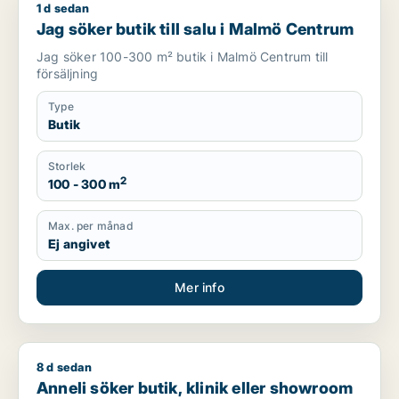
1 d sedan
Jag söker butik till salu i Malmö Centrum
Jag söker butik till salu i Malmö Centrum
Jag söker 100-300 m² butik i Malmö Centrum till
försäljning
Type
Butik
Storlek
2
100 - 300 m
Max. per månad
Ej angivet
Mer info
8 d sedan
Anneli söker butik, klinik eller showroom för uthyrning i Ma
Anneli söker butik, klinik eller showroom