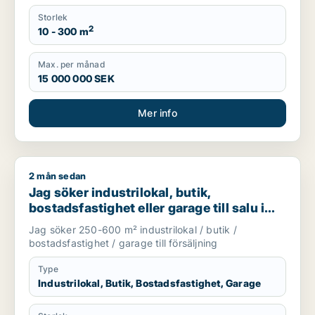
Storlek
2
10 - 300 m
Max. per månad
15 000 000 SEK
Mer info
2 mån sedan
Jag söker industrilokal, butik, bostadsfastighet eller garage t
Jag söker industrilokal, butik,
bostadsfastighet eller garage till salu i
Skåne
Jag söker 250-600 m² industrilokal / butik /
bostadsfastighet / garage till försäljning
Type
Industrilokal, Butik, Bostadsfastighet, Garage