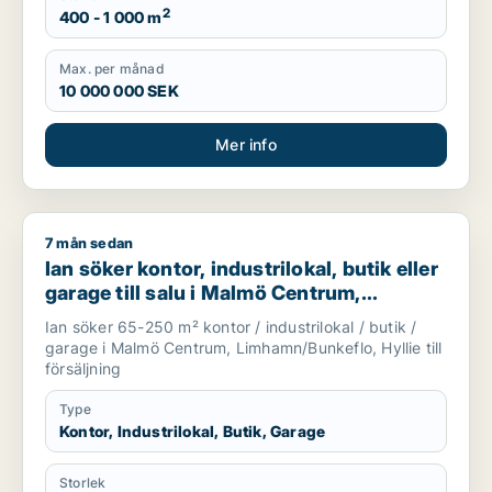
2
400 - 1 000 m
Max. per månad
10 000 000 SEK
Mer info
7 mån sedan
Ian söker kontor, industrilokal, butik eller garage till salu i
Ian söker kontor, industrilokal, butik eller
garage till salu i Malmö Centrum,
Limhamn/Bunkeflo eller Hyllie
Ian söker 65-250 m² kontor / industrilokal / butik /
garage i Malmö Centrum, Limhamn/Bunkeflo, Hyllie till
försäljning
Type
Kontor, Industrilokal, Butik, Garage
Storlek