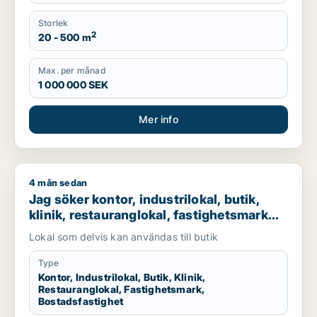
Storlek
2
20 - 500 m
Max. per månad
1 000 000 SEK
Mer info
4 mån sedan
Jag söker kontor, industrilokal, butik, klinik, restauranglokal
Jag söker kontor, industrilokal, butik,
klinik, restauranglokal, fastighetsmark
eller bostadsfastighet till salu i Malmö
Lokal som delvis kan användas till butik
Type
Kontor, Industrilokal, Butik, Klinik,
Restauranglokal, Fastighetsmark,
Bostadsfastighet