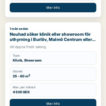
Mer info
1 mån sedan
Nouhad söker klinik eller showroom för uthyrning i Burlöv, M
Nouhad söker klinik eller showroom för
uthyrning i Burlöv, Malmö Centrum eller
Kirseberg m.fl.
Vill öppna frisör salong
Type
Klinik, Showroom
Storlek
2
25 - 60 m
Max. per månad
4 500 SEK
Mer info