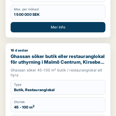
Max. per månad
1 500 000 SEK
Mer info
16 d sedan
Ghassan söker butik eller restauranglokal för uthyrning i Mal
Ghassan söker butik eller restauranglokal
för uthyrning i Malmö Centrum, Kirseberg
eller Husie m.fl.
Ghassan söker 45-100 m² butik / restauranglokal att
hyra
Type
Butik, Restauranglokal
Storlek
2
45 - 100 m