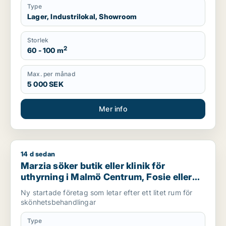
Type
Lager, Industrilokal, Showroom
Storlek
2
60 - 100 m
Max. per månad
5 000 SEK
Mer info
14 d sedan
Marzia söker butik eller klinik för uthyrning i Malmö Centrum
Marzia söker butik eller klinik för
uthyrning i Malmö Centrum, Fosie eller
Limhamn/Bunkeflo m.fl.
Ny startade företag som letar efter ett litet rum för
skönhetsbehandlingar
Type