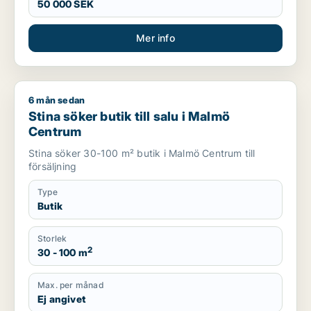
50 000 SEK
Mer info
6 mån sedan
Stina söker butik till salu i Malmö Centrum
Stina söker butik till salu i Malmö
Centrum
Stina söker 30-100 m² butik i Malmö Centrum till
försäljning
Type
Butik
Storlek
2
30 - 100 m
Max. per månad
Ej angivet