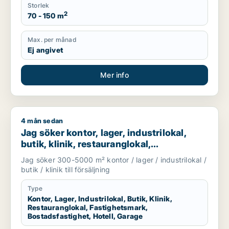
Storlek
2
70 - 150 m
Max. per månad
Ej angivet
Mer info
4 mån sedan
Jag söker kontor, lager, industrilokal, butik, klinik, restauran
Jag söker kontor, lager, industrilokal,
butik, klinik, restauranglokal,
fastighetsmark, bostadsfastighet, hotell
Jag söker 300-5000 m² kontor / lager / industrilokal /
eller garage till salu i Malmö
butik / klinik till försäljning
Type
Kontor, Lager, Industrilokal, Butik, Klinik,
Restauranglokal, Fastighetsmark,
Bostadsfastighet, Hotell, Garage