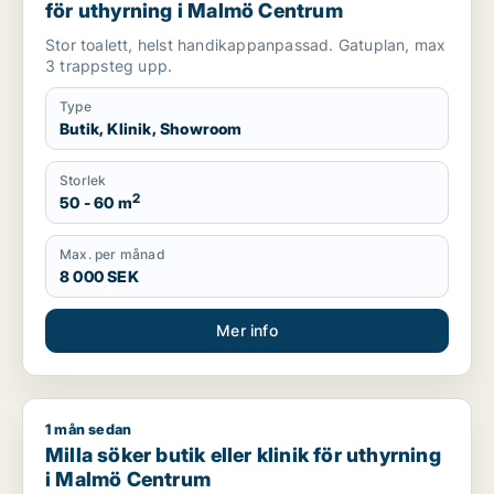
för uthyrning i Malmö Centrum
Stor toalett, helst handikappanpassad. Gatuplan, max
3 trappsteg upp.
Type
Butik, Klinik, Showroom
Storlek
2
50 - 60 m
Max. per månad
8 000 SEK
Mer info
1 mån sedan
Milla söker butik eller klinik för uthyrning i Malmö Centrum
Milla söker butik eller klinik för uthyrning
i Malmö Centrum