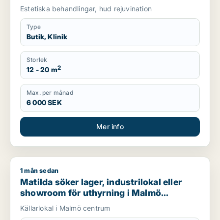
Estetiska behandlingar, hud rejuvination
Type
Butik, Klinik
Storlek
2
12 - 20 m
Max. per månad
6 000 SEK
Mer info
1 mån sedan
Matilda söker lager, industrilokal eller showroom för uthyrn
Matilda söker lager, industrilokal eller
showroom för uthyrning i Malmö
Centrum
Källarlokal i Malmö centrum