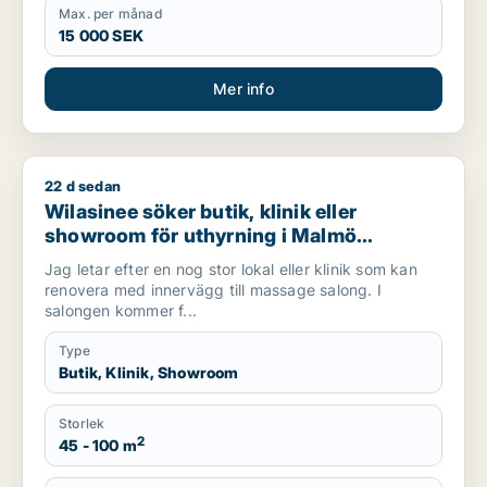
Max. per månad
15 000 SEK
Mer info
22 d sedan
Wilasinee söker butik, klinik eller showroom för uthyrning i 
Wilasinee söker butik, klinik eller
showroom för uthyrning i Malmö
Centrum, Limhamn/Bunkeflo eller Hyllie
Jag letar efter en nog stor lokal eller klinik som kan
m.fl.
renovera med innervägg till massage salong. I
salongen kommer f...
Type
Butik, Klinik, Showroom
Storlek
2
45 - 100 m