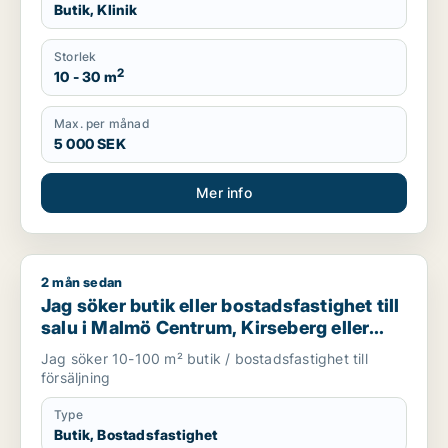
Butik, Klinik
Storlek
2
10 - 30 m
Max. per månad
5 000 SEK
Mer info
2 mån sedan
Jag söker butik eller bostadsfastighet till salu i Malmö Centru
Jag söker butik eller bostadsfastighet till
salu i Malmö Centrum, Kirseberg eller
Fosie m.fl.
Jag söker 10-100 m² butik / bostadsfastighet till
försäljning
Type
Butik, Bostadsfastighet