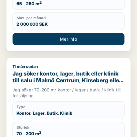
2
65 - 250 m
Max. per månad
2 000 000 SEK
Mer info
11 mån sedan
Jag söker kontor, lager, butik eller klinik till salu i Malmö Ce
Jag söker kontor, lager, butik eller klinik
till salu i Malmö Centrum, Kirseberg eller
Husie m.fl.
Jag söker 70-200 m² kontor / lager / butik / klinik till
försäljning
Type
Kontor, Lager, Butik, Klinik
Storlek
2
70 - 200 m