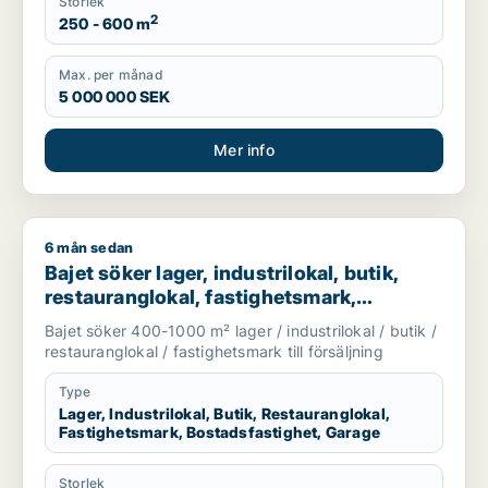
Storlek
2
250 - 600 m
Max. per månad
5 000 000 SEK
Mer info
6 mån sedan
Bajet söker lager, industrilokal, butik, restauranglokal, fast
Bajet söker lager, industrilokal, butik,
restauranglokal, fastighetsmark,
bostadsfastighet eller garage till salu i
Bajet söker 400-1000 m² lager / industrilokal / butik /
Lomma, Lund eller Malmö Centrum m.fl.
restauranglokal / fastighetsmark till försäljning
Type
Lager, Industrilokal, Butik, Restauranglokal,
Fastighetsmark, Bostadsfastighet, Garage
Storlek