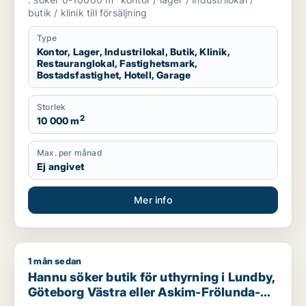
salu i Göteborg
butik / klinik till försäljning
Type
Kontor, Lager, Industrilokal, Butik, Klinik,
Restauranglokal, Fastighetsmark,
Bostadsfastighet, Hotell, Garage
Storlek
2
10 000 m
Max. per månad
Ej angivet
Mer info
1 mån sedan
Hannu söker butik för uthyrning i Lundby, Göteborg Västra e
Hannu söker butik för uthyrning i Lundby,
Göteborg Västra eller Askim-Frölunda-