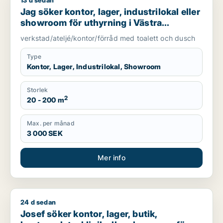
13 d sedan
Jag söker kontor, lager, industrilokal eller showroom för uth
Jag söker kontor, lager, industrilokal eller
showroom för uthyrning i Västra
Götaland
verkstad/ateljé/kontor/förråd med toalett och dusch
Type
Kontor, Lager, Industrilokal, Showroom
Storlek
2
20 - 200 m
Max. per månad
3 000 SEK
Mer info
24 d sedan
Josef söker kontor, lager, butik, kontorsplats, klinik eller s
Josef söker kontor, lager, butik,