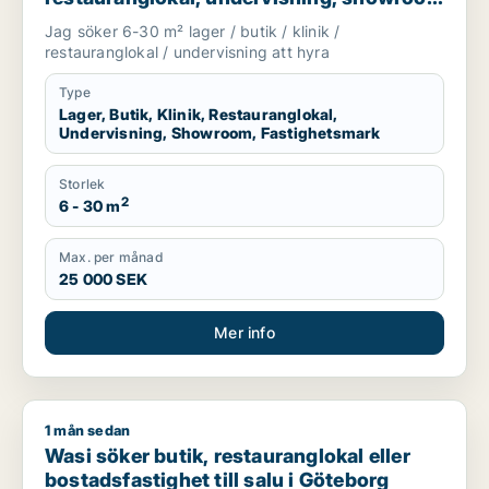
eller fastighetsmark för uthyrning i
Jag söker 6-30 m² lager / butik / klinik /
Lundby, Göteborg eller Askim-Frölunda-
restauranglokal / undervisning att hyra
Högsbo m.fl.
Type
Lager, Butik, Klinik, Restauranglokal,
Undervisning, Showroom, Fastighetsmark
Storlek
2
6 - 30 m
Max. per månad
25 000 SEK
Mer info
1 mån sedan
Wasi söker butik, restauranglokal eller bostadsfastighet till 
Wasi söker butik, restauranglokal eller
bostadsfastighet till salu i Göteborg