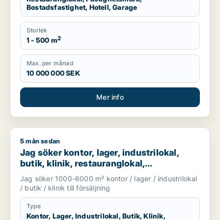
Bostadsfastighet, Hotell, Garage
Storlek
2
1 - 500 m
Max. per månad
10 000 000 SEK
Mer info
5 mån sedan
Jag söker kontor, lager, industrilokal, butik, klinik, restauran
Jag söker kontor, lager, industrilokal,
butik, klinik, restauranglokal,
fastighetsmark, bostadsfastighet, hotell
Jag söker 1000-6000 m² kontor / lager / industrilokal
eller garage till salu i Härryda, Partille
/ butik / klinik till försäljning
eller Öckerö m.fl.
Type
Kontor, Lager, Industrilokal, Butik, Klinik,