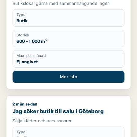
Högsbo m.fl.
Butikslokal gärna med sammanhängande lager
Type
Butik
Storlek
2
600 - 1 000 m
Max. per månad
Ej angivet
Mer info
2 mån sedan
Jag söker butik till salu i Göteborg
Jag söker butik till salu i Göteborg
Sälja kläder och accessoarer
Type