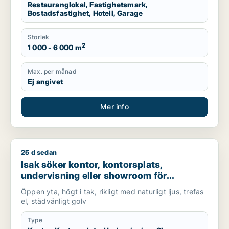
Restauranglokal, Fastighetsmark,
Bostadsfastighet, Hotell, Garage
Storlek
2
1 000 - 6 000 m
Max. per månad
Ej angivet
Mer info
25 d sedan
Isak söker kontor, kontorsplats, undervisning eller showroom 
Isak söker kontor, kontorsplats,
undervisning eller showroom för
uthyrning i Lundby, Göteborg eller Norra
Öppen yta, högt i tak, rikligt med naturligt ljus, trefas
hisingen m.fl.
el, städvänligt golv
Type