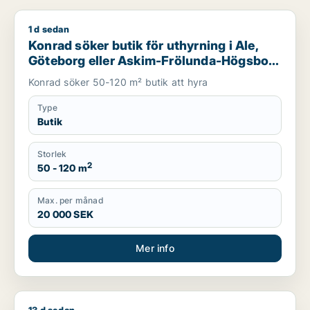
1 d sedan
Konrad söker butik för uthyrning i Ale, Göteborg eller Askim
Konrad söker butik för uthyrning i Ale,
Göteborg eller Askim-Frölunda-Högsbo
m.fl.
Konrad söker 50-120 m² butik att hyra
Type
Butik
Storlek
2
50 - 120 m
Max. per månad
20 000 SEK
Mer info