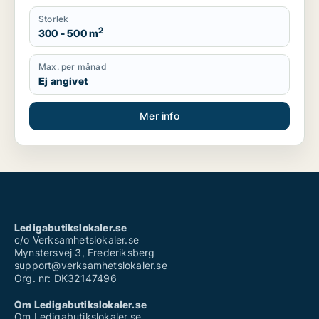
Storlek
2
300 - 500 m
Max. per månad
Ej angivet
Mer info
Ledigabutikslokaler.se
c/o Verksamhetslokaler.se
Mynstersvej 3, Frederiksberg
support@verksamhetslokaler.se
Org. nr: DK32147496
Om Ledigabutikslokaler.se
Om Ledigabutikslokaler.se