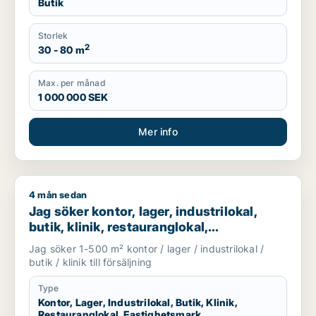
Butik
Storlek
2
30 - 80 m
Max. per månad
1 000 000 SEK
Mer info
4 mån sedan
Jag söker kontor, lager, industrilokal, butik, klinik, restauran
Jag söker kontor, lager, industrilokal,
butik, klinik, restauranglokal,
fastighetsmark, bostadsfastighet, hotell
Jag söker 1-500 m² kontor / lager / industrilokal /
eller garage till salu i Linköping,
butik / klinik till försäljning
Falkenberg eller Varberg m.fl.
Type
Kontor, Lager, Industrilokal, Butik, Klinik,
Restauranglokal, Fastighetsmark,