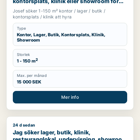
kontorsplats, klinik eller showroom för
uthyrning i Göteborg
Josef söker 1-150 m² kontor / lager / butik /
kontorsplats / klinik att hyra
Type
Kontor, Lager, Butik, Kontorsplats, Klinik,
Showroom
Storlek
2
1 - 150 m
Max. per månad
15 000 SEK
Mer info
24 d sedan
Jag söker lager, butik, klinik, restauranglokal, undervisnin
Jag söker lager, butik, klinik,
restauranglokal, undervisning, showroom