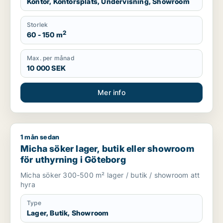
Kontor, Kontorsplats, Undervisning, Showroom
Storlek
2
60 - 150 m
Max. per månad
10 000 SEK
Mer info
1 mån sedan
Micha söker lager, butik eller showroom för uthyrning i Göte
Micha söker lager, butik eller showroom
för uthyrning i Göteborg
Micha söker 300-500 m² lager / butik / showroom att
hyra
Type
Lager, Butik, Showroom