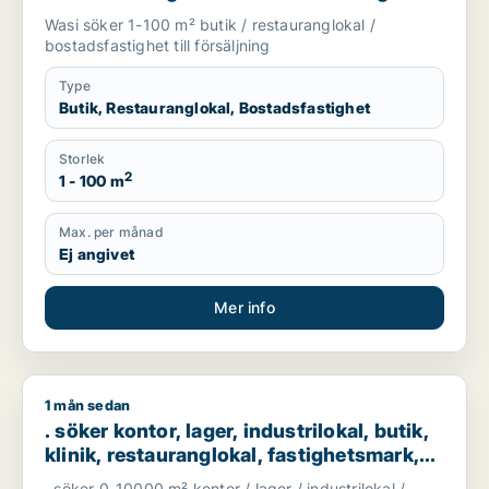
Wasi söker 1-100 m² butik / restauranglokal /
bostadsfastighet till försäljning
Type
Butik, Restauranglokal, Bostadsfastighet
Storlek
2
1 - 100 m
Max. per månad
Ej angivet
Mer info
1 mån sedan
. söker kontor, lager, industrilokal, butik, klinik, restaurangl
. söker kontor, lager, industrilokal, butik,
klinik, restauranglokal, fastighetsmark,
bostadsfastighet, hotell eller garage till
. söker 0-10000 m² kontor / lager / industrilokal /