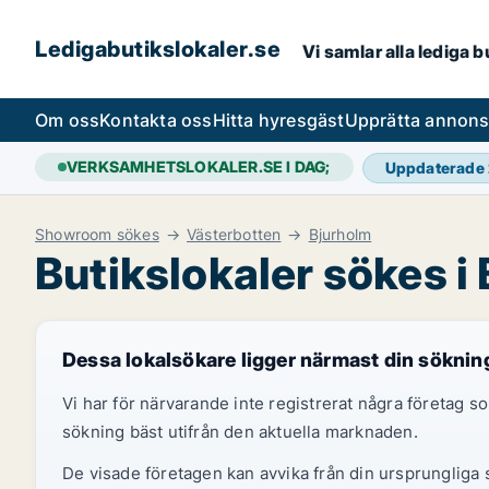
Ledigabutikslokaler.se
Vi samlar alla lediga 
Om oss
Kontakta oss
Hitta hyresgäst
Upprätta annon
VERKSAMHETSLOKALER.SE I DAG;
Uppdaterade
Showroom sökes
Västerbotten
Bjurholm
Butikslokaler sökes i
Dessa lokalsökare ligger närmast din söknin
Vi har för närvarande inte registrerat några företag
sökning bäst utifrån den aktuella marknaden.
De visade företagen kan avvika från din ursprungliga s