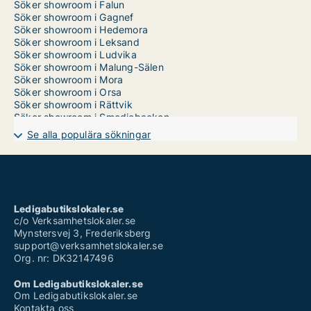
Söker showroom i Falun
Söker showroom i Gagnef
Söker showroom i Hedemora
Söker showroom i Leksand
Söker showroom i Ludvika
Söker showroom i Malung-Sälen
Söker showroom i Mora
Söker showroom i Orsa
Söker showroom i Rättvik
Söker showroom i Smedjebacken
Söker showroom i Säter
Se alla populära sökningar
Söker showroom i Vansbro
Söker showroom i Älvdalen
Ledigabutikslokaler.se
c/o Verksamhetslokaler.se
Mynstersvej 3, Frederiksberg
support@verksamhetslokaler.se
Org. nr: DK32147496
Om Ledigabutikslokaler.se
Om Ledigabutikslokaler.se
Kontakta oss