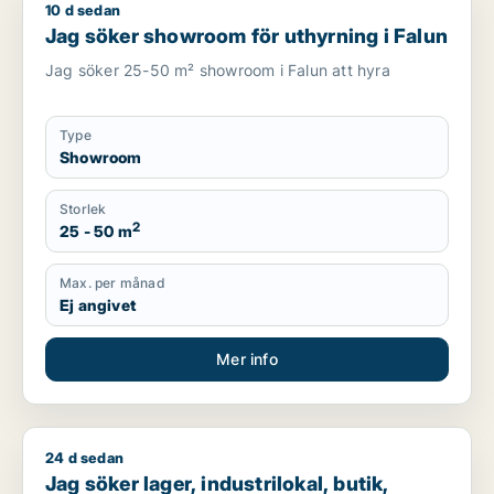
10 d sedan
Jag söker showroom för uthyrning i Falun
Jag söker showroom för uthyrning i Falun
Jag söker 25-50 m² showroom i Falun att hyra
Type
Showroom
Storlek
2
25 - 50 m
Max. per månad
Ej angivet
Mer info
24 d sedan
Jag söker lager, industrilokal, butik, restauranglokal, showr
Jag söker lager, industrilokal, butik,