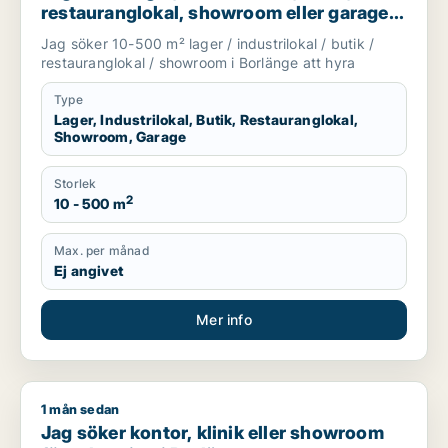
restauranglokal, showroom eller garage
för uthyrning i Borlänge
Jag söker 10-500 m² lager / industrilokal / butik /
restauranglokal / showroom i Borlänge att hyra
Type
Lager, Industrilokal, Butik, Restauranglokal,
Showroom, Garage
Storlek
2
10 - 500 m
Max. per månad
Ej angivet
Mer info
1 mån sedan
Jag söker kontor, klinik eller showroom för uthyrning i Borlä
Jag söker kontor, klinik eller showroom