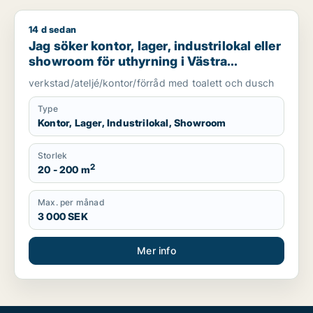
14 d sedan
Jag söker kontor, lager, industrilokal eller showroom för uth
Jag söker kontor, lager, industrilokal eller
showroom för uthyrning i Västra
Götaland
verkstad/ateljé/kontor/förråd med toalett och dusch
Type
Kontor, Lager, Industrilokal, Showroom
Storlek
2
20 - 200 m
Max. per månad
3 000 SEK
Mer info