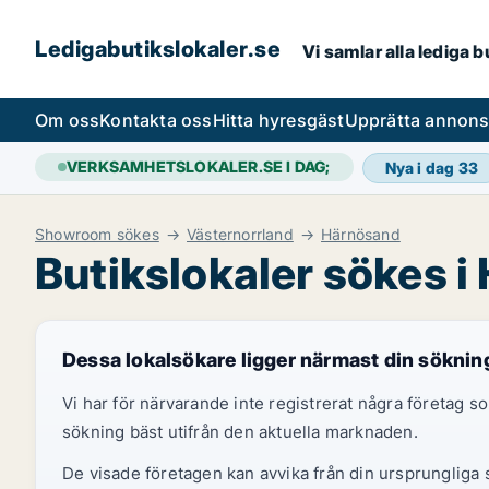
Ledigabutikslokaler.se
Vi samlar alla lediga 
Om oss
Kontakta oss
Hitta hyresgäst
Upprätta annon
VERKSAMHETSLOKALER.SE I DAG;
Nya i dag
33
Showroom sökes
Västernorrland
Härnösand
Butikslokaler sökes 
Dessa lokalsökare ligger närmast din söknin
Vi har för närvarande inte registrerat några företag
sökning bäst utifrån den aktuella marknaden.
De visade företagen kan avvika från din ursprungliga s