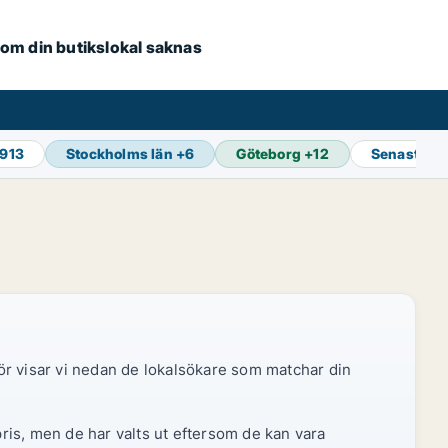
e om din butikslokal saknas
 913
Stockholms län
+
6
Göteborg
+
12
Senaste u
ör visar vi nedan de lokalsökare som matchar din
pris, men de har valts ut eftersom de kan vara