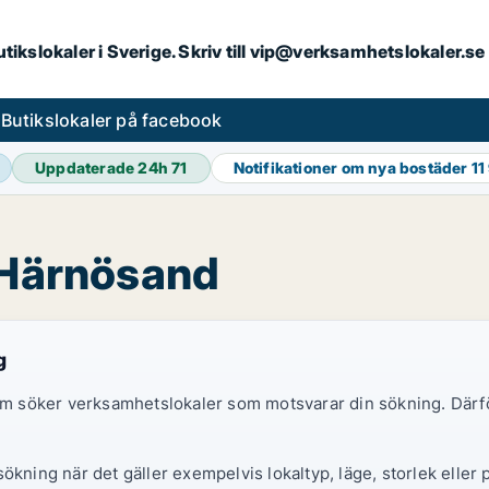
butikslokaler i Sverige. Skriv till vip@verksamhetslokaler.s
s
Butikslokaler på facebook
Uppdaterade 24h
71
Notifikationer om nya bostäder
11
i Härnösand
g
 som söker verksamhetslokaler som motsvarar din sökning. Därf
ökning när det gäller exempelvis lokaltyp, läge, storlek eller 