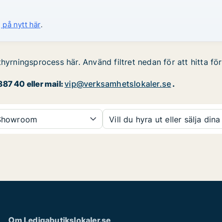
 på nytt här
.
thyrningsprocess här. Använd filtret nedan för att hitta f
87 40 eller mail:
vip@verksamhetslokaler.se
.
howroom
Vill du hyra ut eller sälja dina
Om Ledigabutikslokaler.se