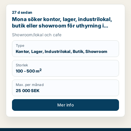
27 d sedan
Mona söker kontor, lager, industrilokal, butik eller showroom
Mona söker kontor, lager, industrilokal,
butik eller showroom för uthyrning i
Hässleholm
Showroom/lokal och cafe
Type
Kontor, Lager, Industrilokal, Butik, Showroom
Storlek
2
100 - 500 m
Max. per månad
25 000 SEK
Mer info