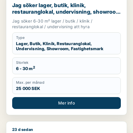
Jag söker lager, butik, klinik,
restauranglokal, undervisning, showroom
eller fastighetsmark för uthyrning i
Jag söker 6-30 m² lager / butik / klinik /
Lundby, Göteborg eller Askim-Frölunda-
restauranglokal / undervisning att hyra
Högsbo m.fl.
Type
Lager, Butik, Klinik, Restauranglokal,
Undervisning, Showroom, Fastighetsmark
Storlek
2
6 - 30 m
Max. per månad
25 000 SEK
Mer info
23 d sedan
Isak söker kontor, kontorsplats, undervisning eller showroom 