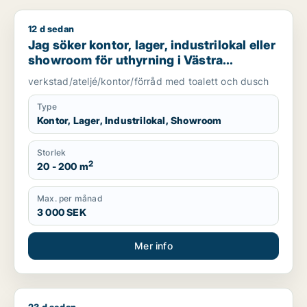
12 d sedan
Jag söker kontor, lager, industrilokal eller showroom för uth
Jag söker kontor, lager, industrilokal eller
showroom för uthyrning i Västra
Götaland
verkstad/ateljé/kontor/förråd med toalett och dusch
Type
Kontor, Lager, Industrilokal, Showroom
Storlek
2
20 - 200 m
Max. per månad
3 000 SEK
Mer info