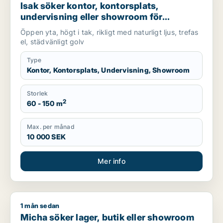
Isak söker kontor, kontorsplats,
undervisning eller showroom för
uthyrning i Lundby, Göteborg eller Norra
Öppen yta, högt i tak, rikligt med naturligt ljus, trefas
hisingen m.fl.
el, städvänligt golv
Type
Kontor, Kontorsplats, Undervisning, Showroom
Storlek
2
60 - 150 m
Max. per månad
10 000 SEK
Mer info
1 mån sedan
Micha söker lager, butik eller showroom för uthyrning i Göte
Micha söker lager, butik eller showroom