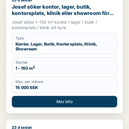
23 d sedan
Josef söker kontor, lager, butik, kontorsplats, klinik eller s
Josef söker kontor, lager, butik,
kontorsplats, klinik eller showroom för
uthyrning i Göteborg
Josef söker 1-150 m² kontor / lager / butik /
kontorsplats / klinik att hyra
Type
Kontor, Lager, Butik, Kontorsplats, Klinik,
Showroom
Storlek
2
1 - 150 m
Max. per månad
15 000 SEK
Mer info
23 d sedan
Jag söker lager, butik, klinik, restauranglokal, undervisnin