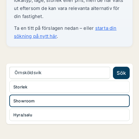
lokaltyp, läge, storlek eller pris, men de har valts
ut eftersom de kan vara relevanta alternativ för
din fastighet.
Ta en titt på förslagen nedan – eller
starta din
sökning på nytt här
.
Örnsköldsvik
Sök
Storlek
Showroom
Hyra/salu