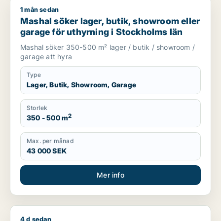
1 mån sedan
Mashal söker lager, butik, showroom eller garage för uthyrni
Mashal söker lager, butik, showroom eller
garage för uthyrning i Stockholms län
Mashal söker 350-500 m² lager / butik / showroom /
garage att hyra
Type
Lager, Butik, Showroom, Garage
Storlek
2
350 - 500 m
Max. per månad
43 000 SEK
Mer info
4 d sedan
Milad söker butik eller showroom för uthyrning i Stockholms 