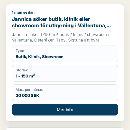
1 mån sedan
Jannica söker butik, klinik eller showroom för uthyrning i Val
Jannica söker butik, klinik eller
showroom för uthyrning i Vallentuna,
Österåker eller Täby m.fl.
Jannica söker 1-150 m² butik / klinik / showroom i
Vallentuna, Österåker, Täby, Sigtuna att hyra
Type
Butik, Klinik, Showroom
Storlek
2
1 - 150 m
Max. per månad
20 000 SEK
Mer info