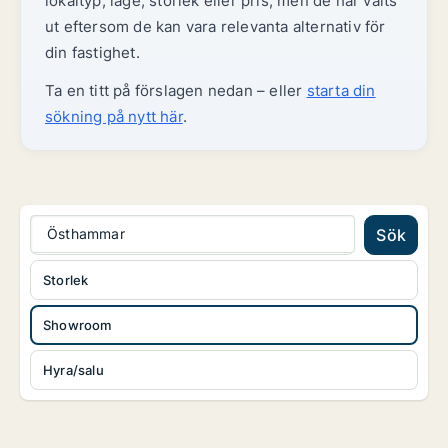
lokaltyp, läge, storlek eller pris, men de har valts
ut eftersom de kan vara relevanta alternativ för
din fastighet.
Ta en titt på förslagen nedan – eller
starta din
sökning på nytt här
.
Östhammar
Sök
Storlek
Showroom
Hyra/salu