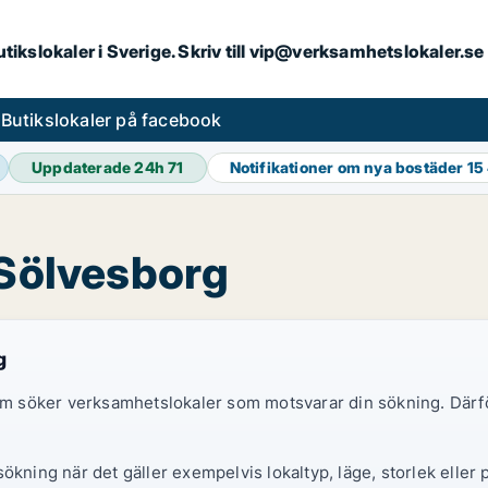
butikslokaler i Sverige. Skriv till vip@verksamhetslokaler.s
s
Butikslokaler på facebook
Uppdaterade 24h
71
Notifikationer om nya bostäder
15
 Sölvesborg
g
 som söker verksamhetslokaler som motsvarar din sökning. Därf
ökning när det gäller exempelvis lokaltyp, läge, storlek eller 