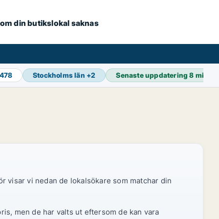
e om din butikslokal saknas
 478
Stockholms län
+
2
Senaste uppdatering
8 min s
ör visar vi nedan de lokalsökare som matchar din
pris, men de har valts ut eftersom de kan vara