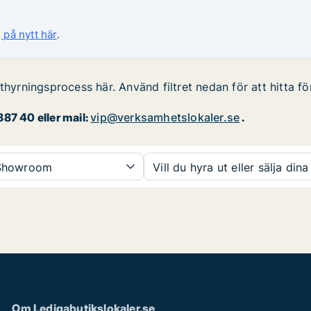
 på nytt här
.
thyrningsprocess här. Använd filtret nedan för att hitta f
87 40 eller mail:
vip@verksamhetslokaler.se
.
howroom
Vill du hyra ut eller sälja dina
Om Ledigabutikslokaler.se