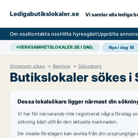
Ledigabutikslokaler.se
Vi samlar alla lediga 
Om oss
Kontakta oss
Hitta hyresgäst
Upprätta annon
VERKSAMHETSLOKALER.SE I DAG;
Nya i dag
18
Showroom sökes
Blekinge
Sölvesborg
Butikslokaler sökes i
Dessa lokalsökare ligger närmast din söknin
Vi har för närvarande inte registrerat några företag
sökning bäst utifrån den aktuella marknaden.
De visade företagen kan avvika från din ursprungliga s