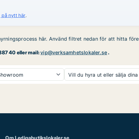
 på nytt här
.
hyrningsprocess här. Använd filtret nedan för att hitta för
87 40 eller mail:
vip@verksamhetslokaler.se
.
howroom
Vill du hyra ut eller sälja dina
Om Ledigabutikslokaler.se