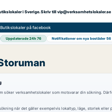
butikslokaler i Sverige. Skriv till vip@verksamhetslokaler.s
s
Butikslokaler på facebook
Uppdaterade 24h
76
Notifikationer om nya bostäder
56
i Storuman
g
 som söker verksamhetslokaler som motsvarar din sökning. Därf
ökning när det gäller exempelvis lokaltyp, läge, storlek eller 