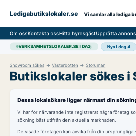
Ledigabutikslokaler.se
Vi samlar alla lediga 
Om oss
Kontakta oss
Hitta hyresgäst
Upprätta annon
VERKSAMHETSLOKALER.SE I DAG;
Nya i dag
4
Showroom sökes
Västerbotten
Storuman
Butikslokaler sökes 
Dessa lokalsökare ligger närmast din söknin
Vi har för närvarande inte registrerat några företag
sökning bäst utifrån den aktuella marknaden.
De visade företagen kan avvika från din ursprungliga s