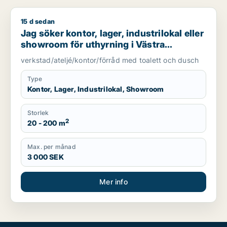
15 d sedan
Jag söker kontor, lager, industrilokal eller showroom för uth
Jag söker kontor, lager, industrilokal eller
showroom för uthyrning i Västra
Götaland
verkstad/ateljé/kontor/förråd med toalett och dusch
Type
Kontor, Lager, Industrilokal, Showroom
Storlek
2
20 - 200 m
Max. per månad
3 000 SEK
Mer info