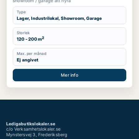
showroom / garage att hyra
Type
Lager, Industrilokal, Showroom, Garage
Storlek
2
120 - 200 m
Max. per månad
Ej angivet
Mer info
Ledigabutikslokaler.se
c/o Verksamhetslokaler.se
Mynstersvej 3, Frederiksberg