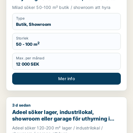
Knivsta
Milad söker 50-100 m² butik / showroom att hyra
Type
Butik, Showroom
Storlek
2
50 - 100 m
Max. per månad
12 000 SEK
Mer info
3 d sedan
Adeel söker lager, industrilokal, showroom eller garage för u
Adeel söker lager, industrilokal,
showroom eller garage för uthyrning i
Upplands Väsby, Vallentuna eller
Adeel söker 120-200 m² lager / industrilokal /
Upplands-Bro m.fl.