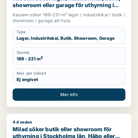
showroom eller garage för uthyrning i
Upplands Väsby, Vallentuna eller
Kassem söker 189-231 m² lager / industrilokal / butik /
Upplands-Bro m.fl.
showroom / garage att hyra
Type
Lager, Industrilokal, Butik, Showroom, Garage
Storlek
2
189 - 231 m
Max. per månad
Ej angivet
Mer info
4 d sedan
Milad söker butik eller showroom för uthyrning i Stockholms 
Milad söker butik eller showroom för
uthyrning i Stockholms län, Håbo eller