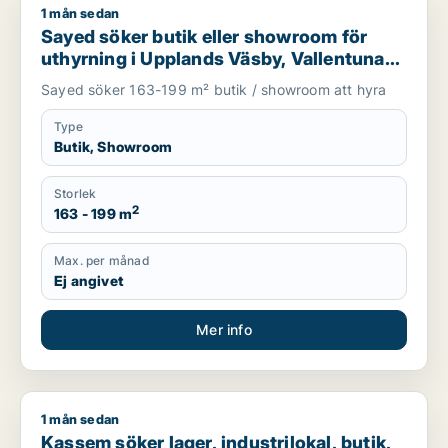
1 mån sedan
Sayed söker butik eller showroom för uthyrning i Upplands V
Sayed söker butik eller showroom för
uthyrning i Upplands Väsby, Vallentuna
eller Upplands-Bro m.fl.
Sayed söker 163-199 m² butik / showroom att hyra
Type
Butik, Showroom
Storlek
2
163 - 199 m
Max. per månad
Ej angivet
Mer info
1 mån sedan
Kassem söker lager, industrilokal, butik, showroom eller gar
Kassem söker lager, industrilokal, butik,