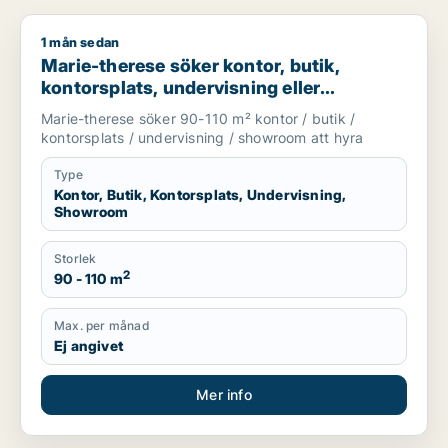
1 mån sedan
Marie-therese söker kontor, butik, kontorsplats, undervisnin
Marie-therese söker kontor, butik,
kontorsplats, undervisning eller
showroom för uthyrning i Upplands
Marie-therese söker 90-110 m² kontor / butik /
Väsby, Järfälla eller Upplands-Bro m.fl.
kontorsplats / undervisning / showroom att hyra
Type
Kontor, Butik, Kontorsplats, Undervisning,
Showroom
Storlek
2
90 - 110 m
Max. per månad
Ej angivet
Mer info