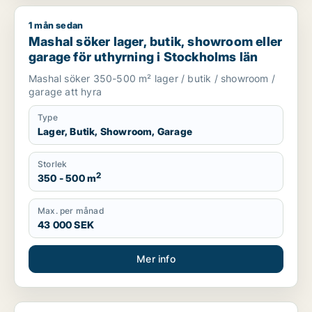
1 mån sedan
Mashal söker lager, butik, showroom eller garage för uthyrni
Mashal söker lager, butik, showroom eller
garage för uthyrning i Stockholms län
Mashal söker 350-500 m² lager / butik / showroom /
garage att hyra
Type
Lager, Butik, Showroom, Garage
Storlek
2
350 - 500 m
Max. per månad
43 000 SEK
Mer info