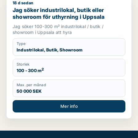
18 d sedan
Jag söker industrilokal, butik eller showroom för uthyrning i
Jag söker industrilokal, butik eller
showroom för uthyrning i Uppsala
Jag söker 100-300 m² industrilokal / butik /
showroom i Uppsala att hyra
Type
Industrilokal, Butik, Showroom
Storlek
2
100 - 300 m
Max. per månad
50 000 SEK
Mer info