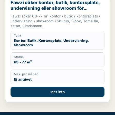
Fawzi söker kontor, butik, kontorsplats,
undervisning eller showroom för
uthyrning i Skurup, Sjöbo eller Tomelilla
Fawzi söker 63-77 m² kontor / butik / kontorsplats /
m.fl.
undervisning / showroom i Skurup, Sjöbo, Tomelilla,
Ystad, Simrishamn...
Type
Kontor, Butik, Kontorsplats, Undervisning,
Showroom
Storlek
2
63 - 77 m
Max. per månad
Ej angivet
Mer info