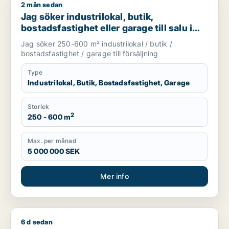
2 mån sedan
Jag söker industrilokal, butik, bostadsfastighet eller garage t
Jag söker industrilokal, butik,
bostadsfastighet eller garage till salu i
Skåne
Jag söker 250-600 m² industrilokal / butik /
bostadsfastighet / garage till försäljning
Type
Industrilokal, Butik, Bostadsfastighet, Garage
Storlek
2
250 - 600 m
Max. per månad
5 000 000 SEK
Mer info
6 d sedan
Fawzi söker kontor, butik, kontorsplats, undervisning eller sh