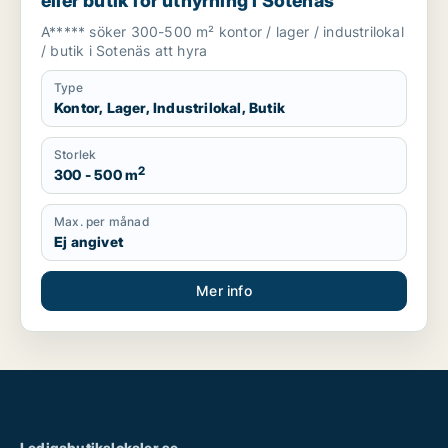
eller butik för uthyrning i Sotenäs
A***** söker 300-500 m² kontor / lager / industrilokal
/ butik i Sotenäs att hyra
Type
Kontor, Lager, Industrilokal, Butik
Storlek
2
300 - 500 m
Max. per månad
Ej angivet
Mer info
Ledigabutikslokaler.se