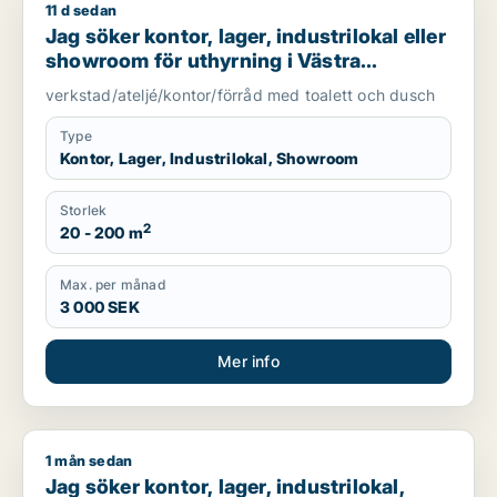
11 d sedan
Jag söker kontor, lager, industrilokal eller showroom för uth
Jag söker kontor, lager, industrilokal eller
showroom för uthyrning i Västra
Götaland
verkstad/ateljé/kontor/förråd med toalett och dusch
Type
Kontor, Lager, Industrilokal, Showroom
Storlek
2
20 - 200 m
Max. per månad
3 000 SEK
Mer info
1 mån sedan
Jag söker kontor, lager, industrilokal, butik eller garage för 
Jag söker kontor, lager, industrilokal,