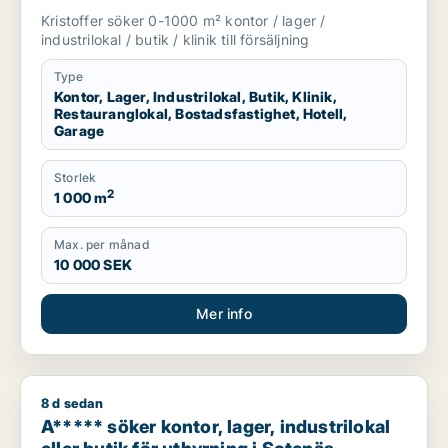
restauranglokal, bostadsfastighet, hotell
Kristoffer söker 0-1000 m² kontor / lager /
eller garage till salu i Sotenäs, Vårgårda
industrilokal / butik / klinik till försäljning
eller Grästorp m.fl.
Type
Kontor, Lager, Industrilokal, Butik, Klinik,
Restauranglokal, Bostadsfastighet, Hotell,
Garage
Storlek
2
1 000 m
Max. per månad
10 000 SEK
Mer info
8 d sedan
A***** söker kontor, lager, industrilokal eller butik för uthyrn
A***** söker kontor, lager, industrilokal