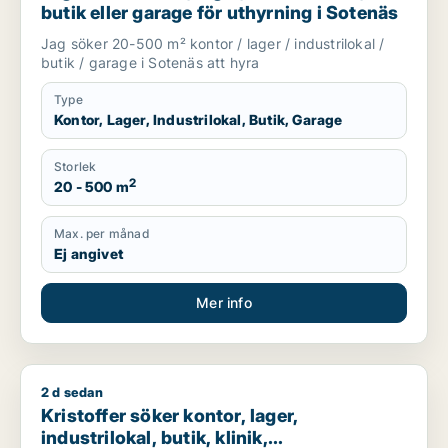
butik eller garage för uthyrning i Sotenäs
Jag söker 20-500 m² kontor / lager / industrilokal /
butik / garage i Sotenäs att hyra
Type
Kontor, Lager, Industrilokal, Butik, Garage
Storlek
2
20 - 500 m
Max. per månad
Ej angivet
Mer info
2 d sedan
Kristoffer söker kontor, lager, industrilokal, butik, klinik, res
Kristoffer söker kontor, lager,
industrilokal, butik, klinik,