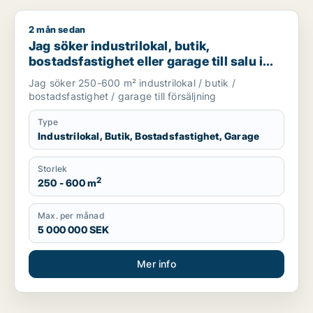
2 mån sedan
Jag söker industrilokal, butik, bostadsfastighet eller garage t
Jag söker industrilokal, butik,
bostadsfastighet eller garage till salu i
Skåne
Jag söker 250-600 m² industrilokal / butik /
bostadsfastighet / garage till försäljning
Type
Industrilokal, Butik, Bostadsfastighet, Garage
Storlek
2
250 - 600 m
Max. per månad
5 000 000 SEK
Mer info