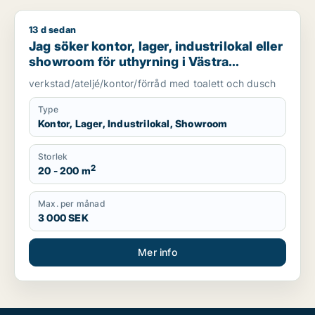
13 d sedan
Jag söker kontor, lager, industrilokal eller showroom för uth
Jag söker kontor, lager, industrilokal eller
showroom för uthyrning i Västra
Götaland
verkstad/ateljé/kontor/förråd med toalett och dusch
Type
Kontor, Lager, Industrilokal, Showroom
Storlek
2
20 - 200 m
Max. per månad
3 000 SEK
Mer info