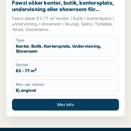
Fawzi söker kontor, butik, kontorsplats,
undervisning eller showroom för
uthyrning i Skurup, Sjöbo eller Tomelilla
Fawzi söker 63-77 m² kontor / butik / kontorsplats /
m.fl.
undervisning / showroom i Skurup, Sjöbo, Tomelilla,
Ystad, Simrishamn...
Type
Kontor, Butik, Kontorsplats, Undervisning,
Showroom
Storlek
2
63 - 77 m
Max. per månad
Ej angivet
Mer info