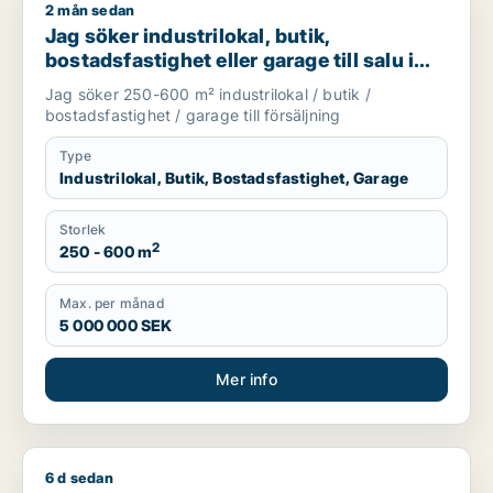
2 mån sedan
Jag söker industrilokal, butik, bostadsfastighet eller garage t
Jag söker industrilokal, butik,
bostadsfastighet eller garage till salu i
Skåne
Jag söker 250-600 m² industrilokal / butik /
bostadsfastighet / garage till försäljning
Type
Industrilokal, Butik, Bostadsfastighet, Garage
Storlek
2
250 - 600 m
Max. per månad
5 000 000 SEK
Mer info
6 d sedan
Fawzi söker kontor, butik, kontorsplats, undervisning eller sh