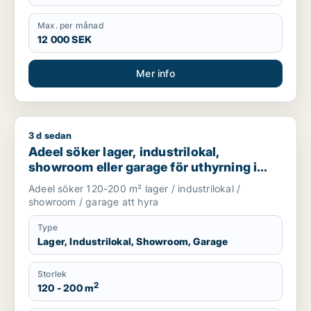
Max. per månad
12 000 SEK
Mer info
3 d sedan
Adeel söker lager, industrilokal, showroom eller garage för u
Adeel söker lager, industrilokal,
showroom eller garage för uthyrning i
Upplands Väsby, Vallentuna eller
Adeel söker 120-200 m² lager / industrilokal /
Upplands-Bro m.fl.
showroom / garage att hyra
Type
Lager, Industrilokal, Showroom, Garage
Storlek
2
120 - 200 m