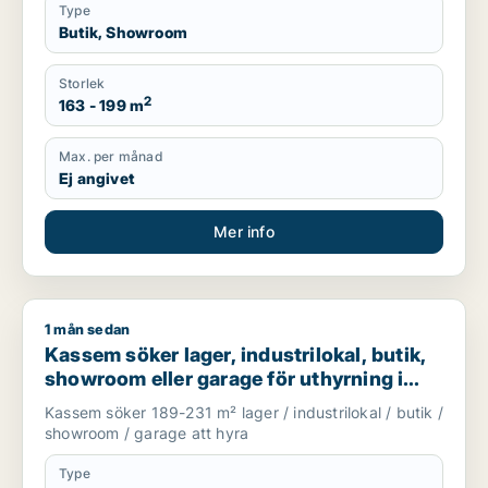
Type
Butik, Showroom
Storlek
2
163 - 199 m
Max. per månad
Ej angivet
Mer info
1 mån sedan
Kassem söker lager, industrilokal, butik, showroom eller gar
Kassem söker lager, industrilokal, butik,
showroom eller garage för uthyrning i
Upplands Väsby, Vallentuna eller
Kassem söker 189-231 m² lager / industrilokal / butik /
Upplands-Bro m.fl.
showroom / garage att hyra
Type