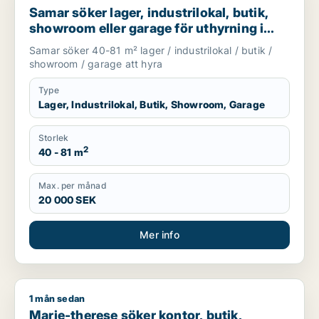
Samar söker lager, industrilokal, butik,
showroom eller garage för uthyrning i
Upplands Väsby, Järfälla eller Täby m.fl.
Samar söker 40-81 m² lager / industrilokal / butik /
showroom / garage att hyra
Type
Lager, Industrilokal, Butik, Showroom, Garage
Storlek
2
40 - 81 m
Max. per månad
20 000 SEK
Mer info
1 mån sedan
Marie-therese söker kontor, butik, kontorsplats, undervisnin
Marie-therese söker kontor, butik,