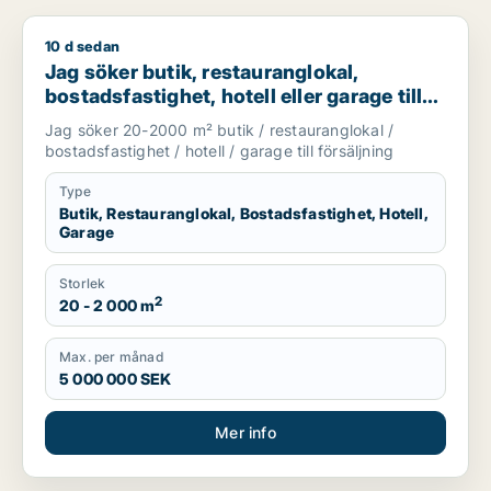
10 d sedan
Jag söker butik, restauranglokal, bostadsfastighet, hotell elle
Jag söker butik, restauranglokal,
bostadsfastighet, hotell eller garage till
salu i Stockholms län
Jag söker 20-2000 m² butik / restauranglokal /
bostadsfastighet / hotell / garage till försäljning
Type
Butik, Restauranglokal, Bostadsfastighet, Hotell,
Garage
Storlek
2
20 - 2 000 m
Max. per månad
5 000 000 SEK
Mer info