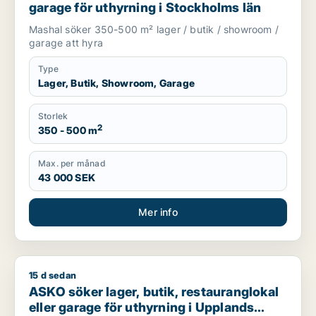
garage för uthyrning i Stockholms län
Mashal söker 350-500 m² lager / butik / showroom /
garage att hyra
Type
Lager, Butik, Showroom, Garage
Storlek
2
350 - 500 m
Max. per månad
43 000 SEK
Mer info
15 d sedan
ASKO söker lager, butik, restauranglokal eller garage för uthy
ASKO söker lager, butik, restauranglokal
eller garage för uthyrning i Upplands