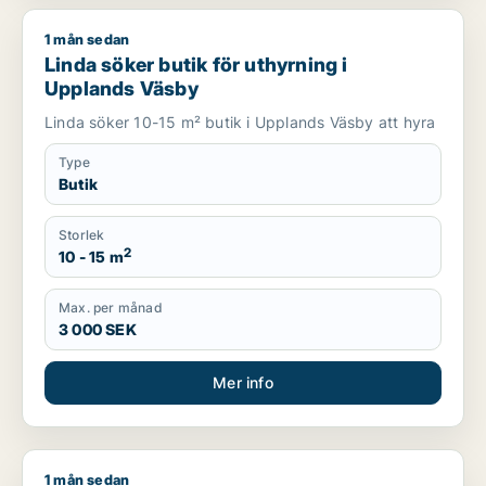
1 mån sedan
Linda söker butik för uthyrning i Upplands Väsby
Linda söker butik för uthyrning i
Upplands Väsby
Linda söker 10-15 m² butik i Upplands Väsby att hyra
Type
Butik
Storlek
2
10 - 15 m
Max. per månad
3 000 SEK
Mer info
1 mån sedan
Samar söker lager, industrilokal, butik, showroom eller garag