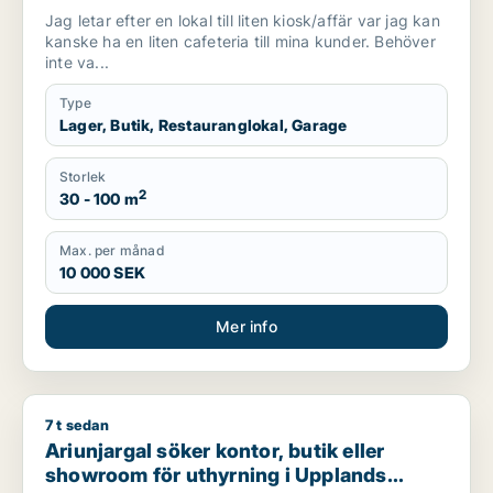
Väsby, Vallentuna eller Järfälla m.fl.
Jag letar efter en lokal till liten kiosk/affär var jag kan
kanske ha en liten cafeteria till mina kunder. Behöver
inte va...
Type
Lager, Butik, Restauranglokal, Garage
Storlek
2
30 - 100 m
Max. per månad
10 000 SEK
Mer info
7 t sedan
Ariunjargal söker kontor, butik eller showroom för uthyrning
Ariunjargal söker kontor, butik eller
showroom för uthyrning i Upplands