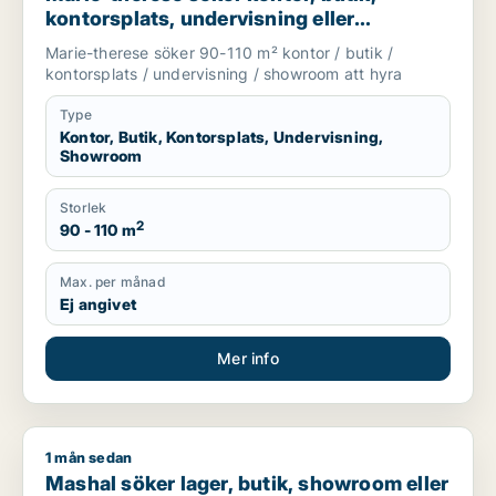
kontorsplats, undervisning eller
showroom för uthyrning i Upplands
Marie-therese söker 90-110 m² kontor / butik /
Väsby, Järfälla eller Upplands-Bro m.fl.
kontorsplats / undervisning / showroom att hyra
Type
Kontor, Butik, Kontorsplats, Undervisning,
Showroom
Storlek
2
90 - 110 m
Max. per månad
Ej angivet
Mer info
1 mån sedan
Mashal söker lager, butik, showroom eller garage för uthyrni
Mashal söker lager, butik, showroom eller