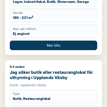
Lager, Industrilokal, Butik, Showroom, Garage
Storlek
2
189 - 231 m
Max. per månad
Ej angivet
Mer info
6 d sedan
Jag söker butik eller restauranglokal för uthyrning i Upplan
Jag söker butik eller restauranglokal för
uthyrning i Upplands Väsby
butik i upplands väsby
Type
Butik, Restauranglokal