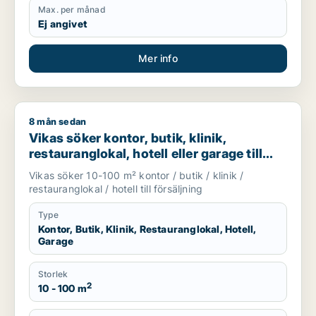
Max. per månad
Ej angivet
Mer info
8 mån sedan
Vikas söker kontor, butik, klinik, restauranglokal, hotell eller
Vikas söker kontor, butik, klinik,
restauranglokal, hotell eller garage till
salu i Upplands Väsby, Vallentuna eller
Vikas söker 10-100 m² kontor / butik / klinik /
Österåker m.fl.
restauranglokal / hotell till försäljning
Type
Kontor, Butik, Klinik, Restauranglokal, Hotell,
Garage
Storlek
2
10 - 100 m