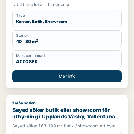
Väsby, Sollentuna eller Sundbyberg m.fl.
Utbildning lokal till ungdomar
Type
Kontor, Butik, Showroom
Storlek
2
40 - 80 m
Max. per månad
4 000 SEK
Mer info
1 mån sedan
Sayed söker butik eller showroom för uthyrning i Upplands V
Sayed söker butik eller showroom för
uthyrning i Upplands Väsby, Vallentuna
eller Upplands-Bro m.fl.
Sayed söker 163-199 m² butik / showroom att hyra