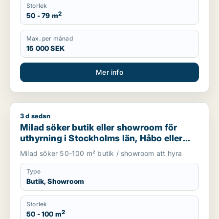
Storlek
2
50 - 79 m
Max. per månad
15 000 SEK
Mer info
3 d sedan
Milad söker butik eller showroom för uthyrning i Stockholms 
Milad söker butik eller showroom för
uthyrning i Stockholms län, Håbo eller
Knivsta
Milad söker 50-100 m² butik / showroom att hyra
Type
Butik, Showroom
Storlek
2
50 - 100 m