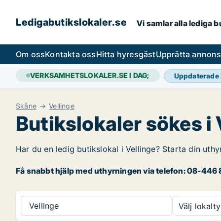
Ledigabutikslokaler.se
Vi samlar alla lediga 
Om oss
Kontakta oss
Hitta hyresgäst
Upprätta annon
VERKSAMHETSLOKALER.SE I DAG;
Uppdaterade
Skåne
Vellinge
Butikslokaler sökes i 
Har du en ledig butikslokal i Vellinge? Starta din uthy
Få snabbt hjälp med uthyrningen via telefon: 08-446 8
Vellinge
Välj lokalty