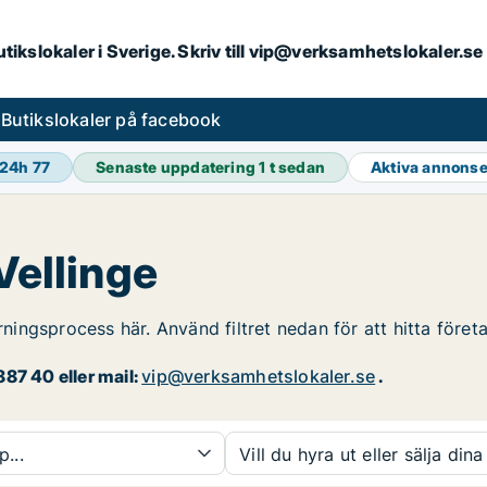
butikslokaler i Sverige. Skriv till vip@verksamhetslokaler.s
s
Butikslokaler på facebook
 24h
77
Senaste uppdatering
1 t sedan
Aktiva annons
Vellinge
rningsprocess här. Använd filtret nedan för att hitta föret
87 40 eller mail:
vip@verksamhetslokaler.se
.
p...
Vill du hyra ut eller sälja dina