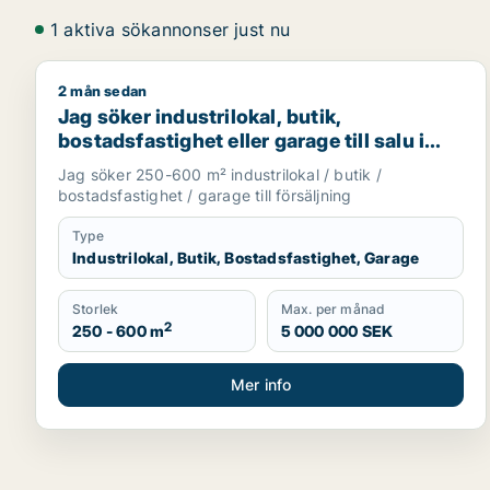
1 aktiva sökannonser just nu
2 mån sedan
Jag söker industrilokal, butik, bostadsfastighet elle
Jag söker industrilokal, butik,
bostadsfastighet eller garage till salu i
Skåne
Jag söker 250-600 m² industrilokal / butik /
bostadsfastighet / garage till försäljning
Type
Industrilokal, Butik, Bostadsfastighet, Garage
Storlek
Max. per månad
2
250 - 600 m
5 000 000 SEK
Mer info