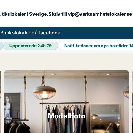
butikslokaler i Sverige. Skriv till vip@verksamhetslokaler.s
s
Butikslokaler på facebook
Uppdaterade 24h
79
Notifikationer om nya bostäder
1
Modellfoto