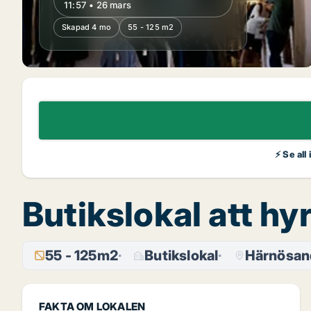
11:57 • 26 mars
Skapad 4 mo
55 - 125 m2
⚡ Se all
Butikslokal att h
55 - 125m2
Butikslokal
Härnösan
FAKTA OM LOKALEN