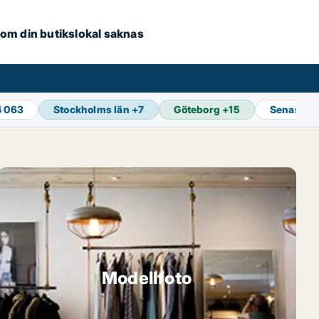
e om din butikslokal saknas
4 063
Stockholms län
+
7
Göteborg
+
15
Senaste 
Modellfoto