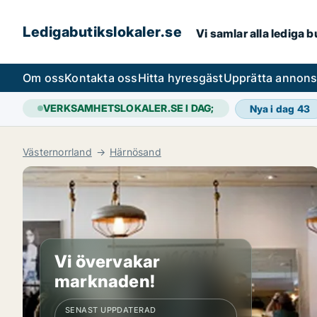
Ledigabutikslokaler.se
Vi samlar alla lediga 
Om oss
Kontakta oss
Hitta hyresgäst
Upprätta annon
VERKSAMHETSLOKALER.SE I DAG;
Nya i dag
43
Västernorrland
Härnösand
Vi övervakar
marknaden!
SENAST UPPDATERAD