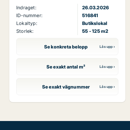
Indraget:
26.03.2026
ID-nummer:
516841
Lokaltyp:
Butikslokal
Storlek:
55 - 125 m2
Se konkreta belopp
Se exakt antal m²
Se exakt vägnummer