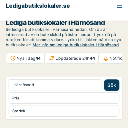
Ledigabutikslokaler.se
Västernorrland
Härnösand
Lediga butikslokaler i Härnösand
Se lediga butikslokaler i Härnösand nedan. Om du är
intresserad av en butikslokal på listan nedan, tryck då på
rubriken för att komma vidare. Lycka till i jakten på dina nya
butikslokaler!
Mer info om lediga butikslokaler i Härnösand
.
Nya i dag
44
Uppdaterade 24h
44
Notifikat
Härnösand
Sök
Pris
Storlek