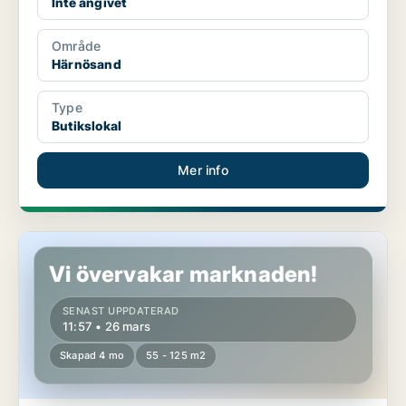
Inte angivet
Område
Härnösand
Type
Butikslokal
Mer info
Butikslokal i Härnösand
Vi övervakar marknaden!
SENAST UPPDATERAD
11:57 • 26 mars
Skapad 4 mo
55 - 125 m2