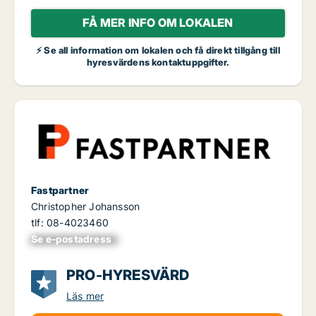
FÅ MER INFO OM LOKALEN
⚡ Se all information om lokalen och få direkt tillgång till
hyresvärdens kontaktuppgifter.
Fastpartner
Christopher Johansson
tlf: 08-4023460
Se e-postadress
xxxxxxxxxxxxxxx
PRO-HYRESVÄRD
Läs mer